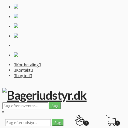
Kortbetaling
Kontakt
Log ind
0
0