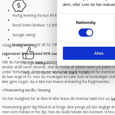
dem, eller som de har indsaml
Hurtig levering fra kun 89 kr.
Vi sender med GLS og Danske f
Samtykkevalg
Nødvendig
Bestil inden klokken 13.30
Så sender vi lagervarer samme dag
Google rating:
Kundeservice: 20 28 02 74
Man-torsdag 08:30 – 16.00, fredag 
Dag-til-dag levering
Afvis
Lagervarer leveres med 95% sandsynlighed allerede den første hverd
Når du handler hos
www.cateringinventar.dk
kan du enten vælge at h
Google rating
ønsker at få varen tilsendt, skal du huske at tjekke varen på pallen
under forbehold”. Det betyder at du har taget forbehold for eventu
Ring tlf. 20 28 02 74
8-16.30 (fre 8-13.30)
du kan ringe til os. Hvis du modtager en vare som er beskadiget und
ikke gøre noget, da vi ikke kan kræve erstatning fra fragtmanden.
Finansiering via lån / leasing
Du har mulighed for at låne til eller lease dit inventar købt hos os.
L
Finansiering giver dig frihed til at bruge dine penge på den daglige 
men som måske er for dyr, hvis du skulle betale den kontant. Vi ho