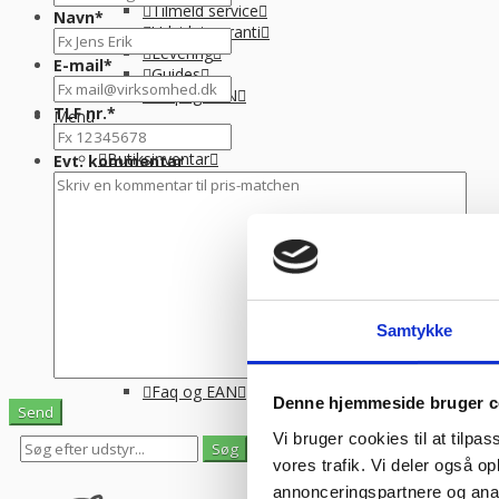
Tilmeld service
Navn
*
Udvidet garanti
Levering
E-mail
*
Guides
Faq og EAN
TLF nr.
*
Menu
Bagerimaskiner
Butiksinventar
Evt. kommentar
Stål og tilbehør
Langtidsleje
Finansiering
Info
Om Kpa Company
Tilmeld service
Catering+
Udvidet garanti
Samtykke
Levering
Guides
Faq og EAN
Denne hjemmeside bruger c
Vi bruger cookies til at tilpas
0
0
vores trafik. Vi deler også 
Se gemte varer
Se indkøbskurv
annonceringspartnere og anal