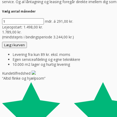
service. Og al låntagning og leasing foregår direkte imellem dig so
Vælg antal måneder
mdr. á
291,00
kr.
Lejeopstart:
1.498,00
kr.
1.789,00
kr.
(mindstepris i bindingsperiode
3.244,00
kr.
)
Læg i kurven
Levering fra kun 89 kr. eksl. moms
Egen serviceafdeling og egne teknikkere
10.000 m2 lager og hurtig levering
Kundetilfredshed
“Altid flinke og hjælpsom”