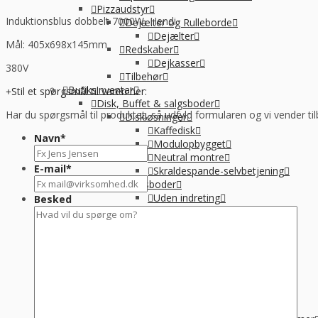
Pizzaudstyr
Induktionsblus dobbelt 7000W, Hendi
Dejælter og Rulleborde
Dejælter
Mål: 405x698x145mm
Redskaber
Dejkasser
380V
Tilbehør
Butiksinventar
Stil et spørgsmål til varen her:
Disk, Buffet & salgsboder
Har du spørgsmål til produktet, så udfyld formularen og vi vender til
Diskløsninger
Kaffedisk
Navn
*
Modulopbygget
Neutral montre
E-mail
*
Skraldespande-selvbetjening
Salgsboder
Uden indreting
Besked
Kaffe og Espresso
Kaffemaskine til baristakaffe
Kaffemaskiner til filterkaffe
Percolator kaffemaskine
Tilbehør til kaffebrygning
Vandbehandling
Koge, Varme og stege
Komfur / kogebord, EL og GAS