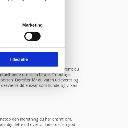
Marketing
Tillad alle
.
med Danske fragtmænd eller GLS. Såfremt du
entuelt bede om at få tilføjet “modtaget
porten. Derefter får du varen udleveret og
et desværre dit ansvar som kunde og vi kan
ve netop den indretning du har drømt om,
yde dig dette ud over vi finder det en god