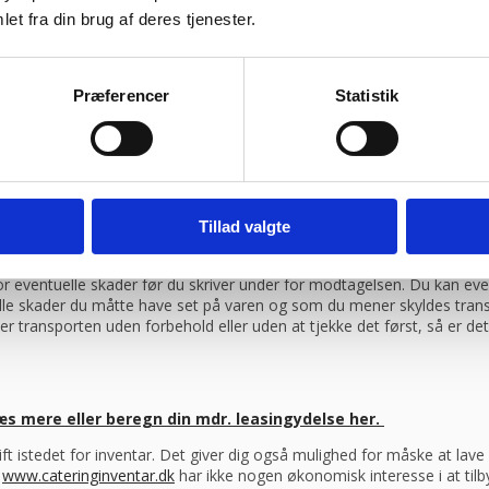
et fra din brug af deres tjenester.
ragtmænd
Præferencer
Statistik
08:30 – 13.30
Tillad valgte
ag efter din bestilling, såfremt du har bestilt inden klokken 13.30
ente varen selv på vores lager i Ikast eller du kan få varen sendt 
 for eventuelle skader før du skriver under for modtagelsen. Du kan ev
elle skader du måtte have set på varen og som du mener skyldes trans
er transporten uden forbehold eller uden at tjekke det først, så er d
æs mere eller beregn din mdr. leasingydelse her.
drift istedet for inventar. Det giver dig også mulighed for måske at la
s
www.cateringinventar.dk
har ikke nogen økonomisk interesse i at tilb