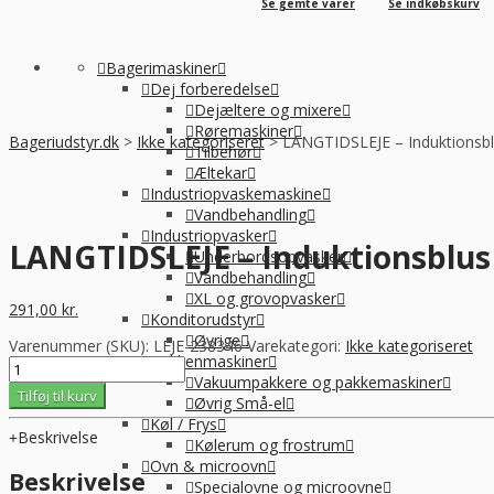
Se gemte varer
Se indkøbskurv
Bagerimaskiner
Dej forberedelse
Dejæltere og mixere
Røremaskiner
Bageriudstyr.dk
>
Ikke kategoriseret
>
LANGTIDSLEJE – Induktionsbl
Tilbehør
Æltekar
Industriopvaskemaskine
Vandbehandling
Industriopvasker
LANGTIDSLEJE – Induktionsblus
Underbordsopvasker
Vandbehandling
XL og grovopvasker
291,00
kr.
Konditorudstyr
Øvrige
Varenummer (SKU):
LEJE-238346
Varekategori:
Ikke kategoriseret
Køkkenmaskiner
LANGTIDSLEJE
Vakuumpakkere og pakkemaskiner
-
Tilføj til kurv
Øvrig Små-el
Induktionsblus
Køl / Frys
dobbelt
Beskrivelse
Kølerum og frostrum
7000W,
Ovn & microovn
Hendi
Beskrivelse
Specialovne og microovne
antal