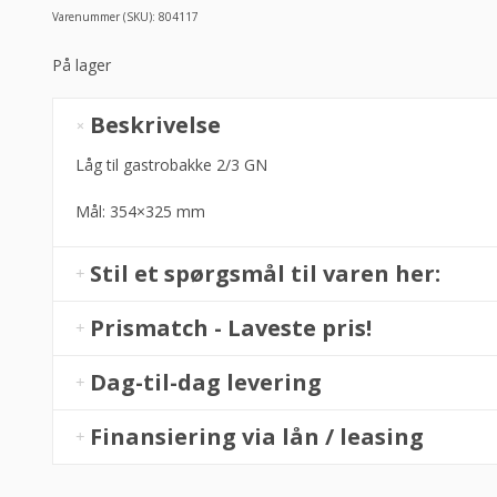
Varenummer (SKU):
804117
På lager
Låg
Beskrivelse
i
stål
Låg til gastrobakke 2/3 GN
til
Mål: 354×325 mm
gastrobakke
2/3
fra
Stil et spørgsmål til varen her:
Hendi
antal
Prismatch - Laveste pris!
Dag-til-dag levering
Finansiering via lån / leasing