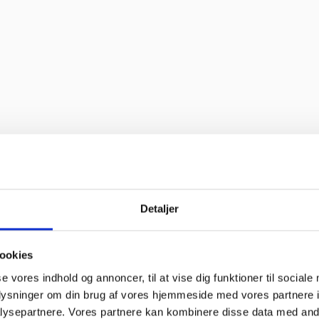
 bravør”
”
Detaljer
til “
ookies
oblemer. Gode priser, mm.”
se vores indhold og annoncer, til at vise dig funktioner til sociale
oplysninger om din brug af vores hjemmeside med vores partnere i
ysepartnere. Vores partnere kan kombinere disse data med andr