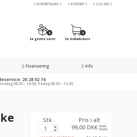
KORTBETALING
KONTAKT
LOG IND
0
0
Se gemte varer
Se indkøbskurv
Finansiering
Info
eservice: 20 28 02 74
orsdag 08:30 – 16.00, fredag 08:30 – 13.30
kke
Stk.
Pris i alt
99,00 DKK
ekskl.
moms