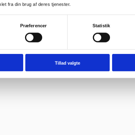
et fra din brug af deres tjenester.
Præferencer
Statistik
Tillad valgte
ne, så skal jeg med fornøjelse skrive niget”
 spørgsmål. Jeg vender tilbage”
ghed.”