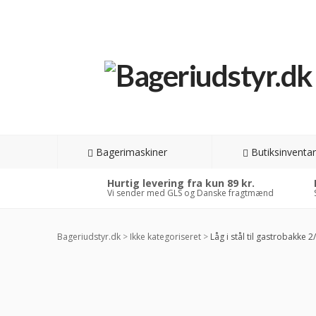
Bagerimaskiner
Butiksinventar
Hurtig levering fra kun 89 kr.
Vi sender med GLS og Danske fragtmænd
Bageriudstyr.dk
>
Ikke kategoriseret
>
Låg i stål til gastrobakke 2
-3
RAB