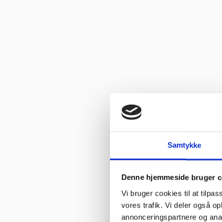
Vurderet af Ole
“Glade gutter svarer meget klart og for gjort det arb, de lover med
Vurderet af Isken
“God faglig og personlig betjening.”
Vurderet af Kenneth Lynge
“God hjælp fra service afd”
Vurderet af Benny
“God kundebetjening og der blev svaret høfligt på mine spørgsmål.
Vurderet af Kaj
Samtykke
“God snak med Keld Han kunne svare på hvad jeg havde spørgsmål 
Denne hjemmeside bruger c
Vurderet af Jeanette
“Har købt mange maskiner og fået god hjælp når der har været pr
Vi bruger cookies til at tilpas
vores trafik. Vi deler også 
Vurderet af Patricia
annonceringspartnere og anal
“Hjemmeside nem og hurtig at overskue samt hurtig betjening”