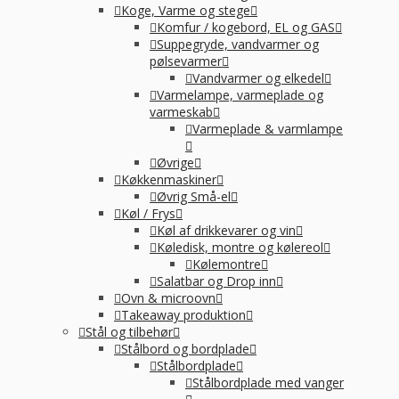
Koge, Varme og stege
Komfur / kogebord, EL og GAS
Suppegryde, vandvarmer og
pølsevarmer
Vandvarmer og elkedel
Varmelampe, varmeplade og
varmeskab
Varmeplade & varmlampe
Øvrige
Køkkenmaskiner
Øvrig Små-el
Køl / Frys
Køl af drikkevarer og vin
Køledisk, montre og kølereol
Kølemontre
Salatbar og Drop inn
Ovn & microovn
Takeaway produktion
Stål og tilbehør
Stålbord og bordplade
Stålbordplade
Stålbordplade med vanger