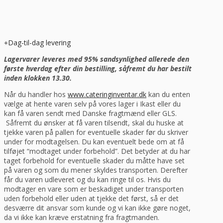
Dag-til-dag levering
Lagervarer leveres med 95% sandsynlighed allerede den
første hverdag efter din bestilling, såfremt du har bestilt
inden klokken 13.30.
Når du handler hos
www.cateringinventar.dk
kan du enten
vælge at hente varen selv på vores lager i Ikast eller du
kan få varen sendt med Danske fragtmænd eller GLS.
Såfremt du ønsker at få varen tilsendt, skal du huske at
tjekke varen på pallen for eventuelle skader før du skriver
under for modtagelsen. Du kan eventuelt bede om at få
tilføjet “modtaget under forbehold”. Det betyder at du har
taget forbehold for eventuelle skader du måtte have set
på varen og som du mener skyldes transporten. Derefter
får du varen udleveret og du kan ringe til os. Hvis du
modtager en vare som er beskadiget under transporten
uden forbehold eller uden at tjekke det først, så er det
desværre dit ansvar som kunde og vi kan ikke gøre noget,
da vi ikke kan kræve erstatning fra fragtmanden.