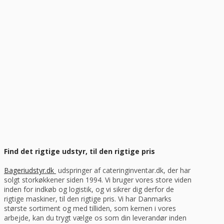
Vurderet af Steffen
Super dejlig service af Rasmus. Kanon med en medarbejder der
ved hvad han snakker om og kan vejlede os kunder
Vurderet af Anonym
Tjekker lige varer på lager med det samme
Vurderet af Laila
Virkelig god kundeservice! Er så tilfreds
Vurderet af Cristine
Find det rigtige udstyr, til den rigtige pris
Bageriudstyr.dk
udspringer af cateringinventar.dk, der har
solgt storkøkkener siden 1994. Vi bruger vores store viden
inden for indkøb og logistik, og vi sikrer dig derfor de
rigtige maskiner, til den rigtige pris. Vi har Danmarks
største sortiment og med tilliden, som kernen i vores
arbejde, kan du trygt vælge os som din leverandør inden