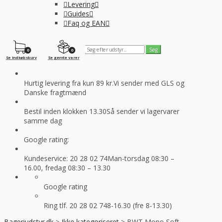
Levering
Guides
Faq og EAN
0
0
Se indkøbskurv
Se gemte varer
Hurtig levering fra kun 89 kr.
Vi sender med GLS og
Danske fragtmænd
Bestil inden klokken 13.30
Så sender vi lagervarer
samme dag
Google rating:
Kundeservice: 20 28 02 74
Man-torsdag 08:30 –
16.00, fredag 08:30 – 13.30
Google rating
Ring tlf. 20 28 02 74
8-16.30 (fre 8-13.30)
Bageriudstyr.dk
>
Ikke kategoriseret
>
BWT Mono Soft