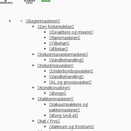
Se
Se gemte
ndkøbskurv
varer
Bagerimaskiner
Dej forberedelse
Dejæltere og mixere
Røremaskiner
Tilbehør
Æltekar
Industriopvaskemaskine
Vandbehandling
Industriopvasker
Underbordsopvasker
Vandbehandling
XL og grovopvasker
Konditorudstyr
Øvrige
Køkkenmaskiner
Vakuumpakkere og
pakkemaskiner
Øvrig Små-el
Køl / Frys
Kølerum og frostrum