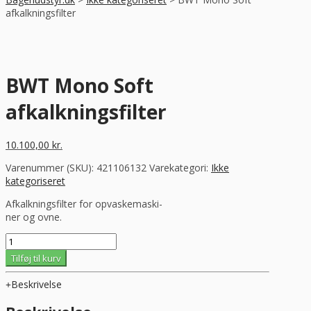
afkalkningsfilter
BWT Mono Soft
afkalkningsfilter
10.100,00
kr.
Varenummer (SKU):
421106132
Varekategori:
Ikke
kategoriseret
Afkalkningsfilter for opvaskemaski-
ner og ovne.
BWT
Mono
Tilføj til kurv
Soft
afkalkningsfilter
Beskrivelse
antal