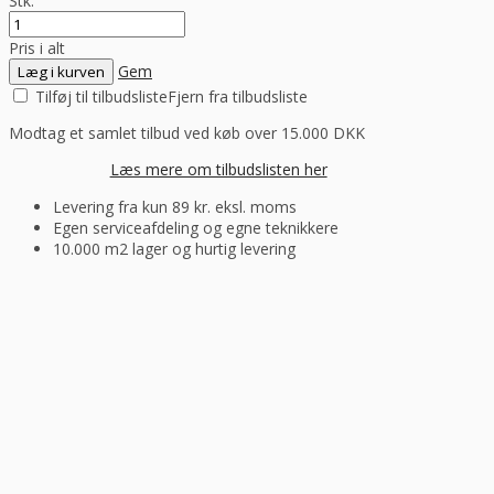
Stk.
Pris i alt
Gem
Læg i kurven
Tilføj til tilbudsliste
Fjern fra tilbudsliste
Modtag et samlet tilbud ved køb over 15.000 DKK
Læs mere om tilbudslisten her
Levering fra kun 89 kr. eksl. moms
Egen serviceafdeling og egne teknikkere
10.000 m2 lager og hurtig levering
“Altid flinke og hjælpsom”
Vurderet af Georg
“Altid søde, hjælpsomme og kompetente !”