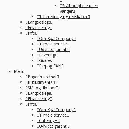
Stålbordplade uden
vanger
Tilberedning og redskaber
Langtidsleje
Finansiering
Info
Om Kpa Company
Tilmeld service
Udvidet garanti
Levering
Guides
Faq og EAN
Menu
Bagerimaskiner
Butiksinventar
Stål og tilbehør
Langtidsleje
Finansiering
Info
Om Kpa Company
Tilmeld service
Catering+
Udvidet garanti