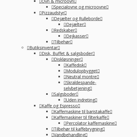
Ovn & microovn
Specialovne og microovne
Pizzaudstyr
Dejælter og Rulleborde
Dejælter
Redskaber
Dejkasser
Tilbehør
Butiksinventar
Disk, Buffet & salgsboder
Diskløsninger
Kaffedisk
Modulopbygget
Neutral montre
Skraldespande-
selvbetjening
Salgsboder
Uden indreting
Kaffe og Espresso
Kaffemaskine til baristakaffe
Kaffemaskiner til filterkaffe
Percolator kaffemaskine
Tilbehør til kaffebrygning
Vandbehandling