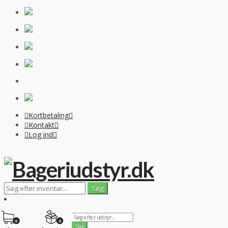
Kortbetaling
Kontakt
Log ind
0
0