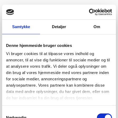
“Fantastisk service. De ligger sig virkelig i selen for at give en god
oplevelse. Jeg fik leveret en stor ovn til Malmø, hvor de normalt
ikke har levering direkte, uden problemer. Jeg kan i høj grad
anbefale Gastrobutikken – som både på priser og service er noget
ud over det sædvanlige.”
Samtykke
Detaljer
Om
Vurderet af Peter Holm
“Fedt sted for den lille mand der gerne vil købe lidt af det de proff
bruger søde og hjælpsomme ansatte”
Denne hjemmeside bruger cookies
Vurderet af Henrik Hauge
Vi bruger cookies til at tilpasse vores indhold og
“Fin fyr, der løste opgaven”
annoncer, til at vise dig funktioner til sociale medier og til
at analysere vores trafik. Vi deler også oplysninger om
Vurderet af Marlu
“Første gang jeg har handlet her,men helt sikkert ikke sidste
din brug af vores hjemmeside med vores partnere inden
gang,Go service og en super flink sælger i røret Kan klart anbefale
at handle her”
for sociale medier, annonceringspartnere og
analysepartnere. Vores partnere kan kombinere disse
data med andre oplysninger, du har givet dem, eller som
Vurderet af Ole
“Glade gutter svarer meget klart og for gjort det arb, de lover med
de har indsamlet fra din brug af deres tjenester.
bravør”
Samtykkevalg
Vurderet af Isken
“God faglig og personlig betjening.”
Nødvendig