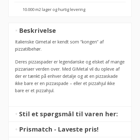
10.000 m2 lager og hurtig levering
Pizzaspade
Beskrivelse
rund
Ø20x120
Italienske Gimetal er kendt som “kongen” af
cm,
pizzatilbehør.
Gi-
Deres pizzaspader er legendariske og elsket af mange
metal
pizzariaer verden over. Med GIMetal vil du opleve af
antal
der er tænkt på enhver detalje og at en pizzaskade
ikke bare er en pizzaspade – eller et pizzahjul ikke
bare er et pizzahjul.
Stil et spørgsmål til varen her:
Prismatch - Laveste pris!