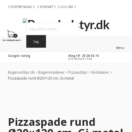
KORTBETALING
KONTAKT
LOG IND
0
Se indkøbskurv
Menu
Google rating
Ring tlf. 20 28 02 74
8-16.30 (fre 8-13.30)
Bageriudstyr.dk
>
Bagerimaskiner
>
Pizzaudstyr
>
Redskaber
>
Pizzaspade rund Ø20×120 cm, Gi-metal
Pizzaspade rund