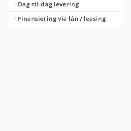
Dag-til-dag levering
Finansiering via lån / leasing
“Altid flinke og hjælpsom”
Vurderet af Georg
“Altid søde, hjælpsomme og kompetente !”
Vurderet af Læse antik & retro
“Anette var rigtig sød, venlig og imødekommende kommende. Fik en
fejl levering og fik løst det i løbet af to sekunder. God arbejde og god
weekend”