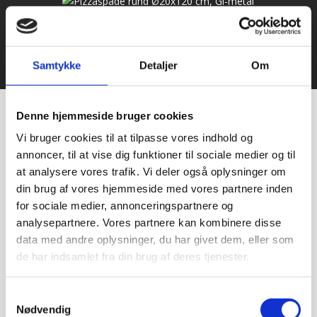
© 2021 Bageriudstyr.dk – Alle rettigheder forbeholdes–
Samtykke
Detaljer
Om
Udviklet af Webko
Denne hjemmeside bruger cookies
Vi bruger cookies til at tilpasse vores indhold og
annoncer, til at vise dig funktioner til sociale medier og til
at analysere vores trafik. Vi deler også oplysninger om
din brug af vores hjemmeside med vores partnere inden
for sociale medier, annonceringspartnere og
analysepartnere. Vores partnere kan kombinere disse
data med andre oplysninger, du har givet dem, eller som
de har indsamlet fra din brug af deres tjenester.
Samtykkevalg
Nødvendig