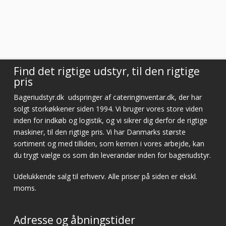
Vurderet af Laila
Virkelig god kundeservice! Er så tilfreds
Vurderet af Cristine
Find det rigtige udstyr, til den rigtige
pris
Bageriudstyr.dk
udspringer af cateringinventar.dk, der har
solgt storkøkkener siden 1994. Vi bruger vores store viden
inden for indkøb og logistik, og vi sikrer dig derfor de rigtige
maskiner, til den rigtige pris. Vi har Danmarks største
sortiment og med tilliden, som kernen i vores arbejde, kan
du trygt vælge os som din leverandør inden for bageriudstyr.
Udelukkende salg til erhverv. Alle priser på siden er ekskl.
moms.
Adresse og åbningstider