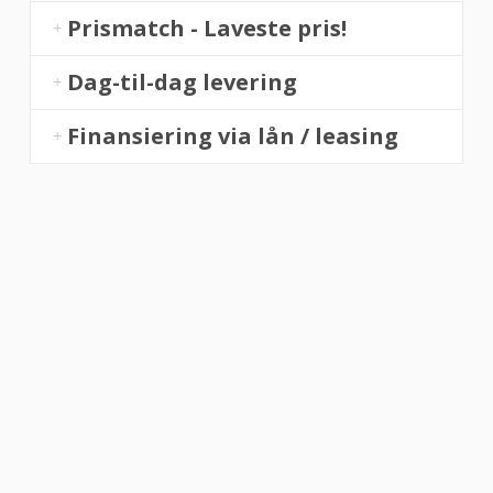
Prismatch - Laveste pris!
Dag-til-dag levering
Finansiering via lån / leasing
“Altid flinke og hjælpsom”
Vurderet af Georg
“Altid søde, hjælpsomme og kompetente !”
Vurderet af Læse antik & retro