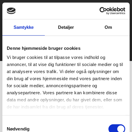
Samtykke
Detaljer
Om
Denne hjemmeside bruger cookies
© 2021 Bageriudstyr.dk – Alle rettigheder forbeholdes–
Udviklet af Webko
Vi bruger cookies til at tilpasse vores indhold og
annoncer, til at vise dig funktioner til sociale medier og til
at analysere vores trafik. Vi deler også oplysninger om
din brug af vores hjemmeside med vores partnere inden
for sociale medier, annonceringspartnere og
analysepartnere. Vores partnere kan kombinere disse
data med andre oplysninger, du har givet dem, eller som
de har indsamlet fra din brug af deres tjenester.
Samtykkevalg
Nødvendig