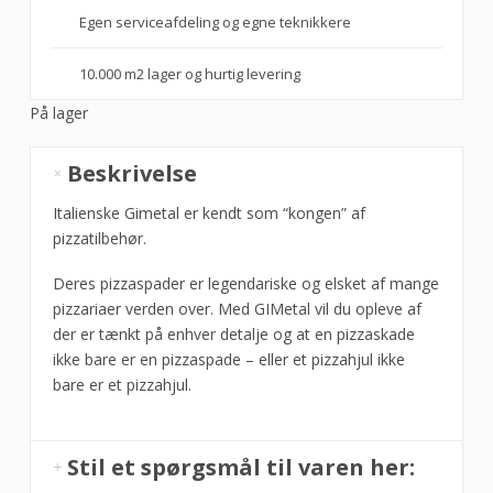
Egen serviceafdeling og egne teknikkere
10.000 m2 lager og hurtig levering
På lager
Pizzaspade
Beskrivelse
perforeret
45x45x60
Italienske Gimetal er kendt som “kongen” af
cm,
pizzatilbehør.
Gi-
Deres pizzaspader er legendariske og elsket af mange
metal
pizzariaer verden over. Med GIMetal vil du opleve af
antal
der er tænkt på enhver detalje og at en pizzaskade
ikke bare er en pizzaspade – eller et pizzahjul ikke
bare er et pizzahjul.
Stil et spørgsmål til varen her: