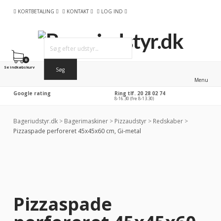
KORTBETALING
KONTAKT
LOG IND
0
Se indkøbskurv
Menu
Google rating
Ring tlf. 20 28 02 74
8-16.30 (fre 8-13.30)
Bageriudstyr.dk
>
Bagerimaskiner
>
Pizzaudstyr
>
Redskaber
>
Pizzaspade perforeret 45x45x60 cm, Gi-metal
Pizzaspade