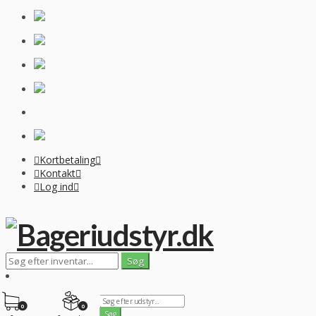
Kortbetaling
Kontakt
Log ind
0
0