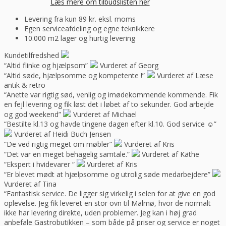
Læs mere om tilbudslisten her
Levering fra kun 89 kr. eksl. moms
Egen serviceafdeling og egne teknikkere
10.000 m2 lager og hurtig levering
Kundetilfredshed
“Altid flinke og hjælpsom”
Vurderet af Georg
“Altid søde, hjælpsomme og kompetente !”
Vurderet af Læse
antik & retro
“Anette var rigtig sød, venlig og imødekommende kommende. Fik
en fejl levering og fik løst det i løbet af to sekunder. God arbejde
og god weekend”
Vurderet af Michael
“Bestilte kl.13 og havde tingene dagen efter kl.10. God service ☺”
Vurderet af Heidi Buch Jensen
“De ved rigtig meget om møbler”
Vurderet af Kris
“Det var en meget behagelig samtale.”
Vurderet af Käthe
“Ekspert i hvidevarer “
Vurderet af Kris
“Er blevet mødt at hjælpsomme og utrolig søde medarbejdere”
Vurderet af Tina
“Fantastisk service. De ligger sig virkelig i selen for at give en god
oplevelse. Jeg fik leveret en stor ovn til Malmø, hvor de normalt
ikke har levering direkte, uden problemer. Jeg kan i høj grad
anbefale Gastrobutikken – som både på priser og service er noget