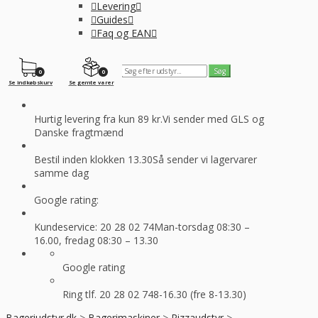
Levering
Guides
Faq og EAN
0
0
Se indkøbskurv
Se gemte varer
Hurtig levering fra kun 89 kr.
Vi sender med GLS og
Danske fragtmænd
Bestil inden klokken 13.30
Så sender vi lagervarer
samme dag
Google rating:
Kundeservice: 20 28 02 74
Man-torsdag 08:30 –
16.00, fredag 08:30 – 13.30
Google rating
Ring tlf. 20 28 02 74
8-16.30 (fre 8-13.30)
Bageriudstyr.dk
>
Bagerimaskiner
>
Pizzaudstyr
>