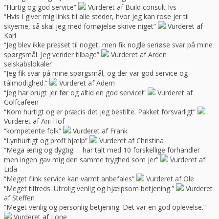
“Hurtig og god service”
Vurderet af Build consult Ivs
“Hvis I giver mig links til alle steder, hvor jeg kan rose jer til
skyerne, så skal jeg med fornøjelse skrive niget”
Vurderet af
Karl
“Jeg blev ikke presset til noget, men fik nogle seriøse svar på mine
spørgsmål. Jeg vender tilbage”
Vurderet af Arden
selskabslokaler
“Jeg fik svar på mine spørgsmål, og der var god service og
tålmodighed.”
Vurderet af Adem
“Jeg har brugt jer før og altid en god service!”
Vurderet af
Golfcafeen
“Kom hurtigt og er præcis det jeg bestilte. Pakket forsvarligt”
Vurderet af Ani Hof
“kompetente folk”
Vurderet af Frank
“Lynhurtigt og proff hjælp”
Vurderet af Christina
“Mega ærlig og dygtig … har talt med 10 forskellige forhandler
men ingen gav mig den samme tryghed som jer”
Vurderet af
Lida
“Meget flink service kan varmt anbefales”
Vurderet af Ole
“Meget tilfreds. Utrolig venlig og hjælpsom betjening.”
Vurderet
af Steffen
“Meget venlig og personlig betjening. Det var en god oplevelse.”
Vurderet af Lone