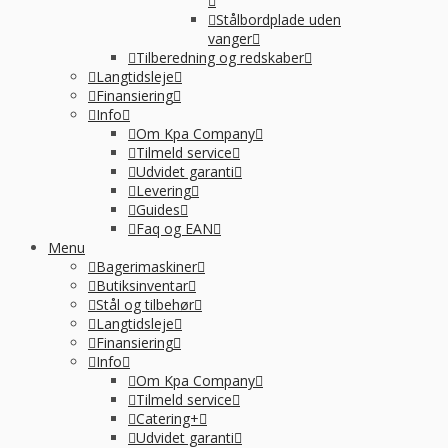
Stålbordplade uden
vanger
Tilberedning og redskaber
Langtidsleje
Finansiering
Info
Om Kpa Company
Tilmeld service
Udvidet garanti
Levering
Guides
Faq og EAN
Menu
Bagerimaskiner
Butiksinventar
Stål og tilbehør
Langtidsleje
Finansiering
Info
Om Kpa Company
Tilmeld service
Catering+
Udvidet garanti