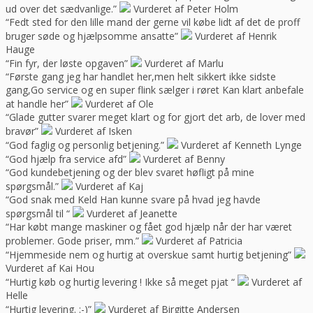
ud over det sædvanlige.”
Vurderet af Peter Holm
“Fedt sted for den lille mand der gerne vil købe lidt af det de proff
bruger søde og hjælpsomme ansatte”
Vurderet af Henrik
Hauge
“Fin fyr, der løste opgaven”
Vurderet af Marlu
“Første gang jeg har handlet her,men helt sikkert ikke sidste
gang,Go service og en super flink sælger i røret Kan klart anbefale
at handle her”
Vurderet af Ole
“Glade gutter svarer meget klart og for gjort det arb, de lover med
bravør”
Vurderet af Isken
“God faglig og personlig betjening.”
Vurderet af Kenneth Lynge
“God hjælp fra service afd”
Vurderet af Benny
“God kundebetjening og der blev svaret høfligt på mine
spørgsmål.”
Vurderet af Kaj
“God snak med Keld Han kunne svare på hvad jeg havde
spørgsmål til “
Vurderet af Jeanette
“Har købt mange maskiner og fået god hjælp når der har været
problemer. Gode priser, mm.”
Vurderet af Patricia
“Hjemmeside nem og hurtig at overskue samt hurtig betjening”
Vurderet af Kai Hou
“Hurtig køb og hurtig levering ! Ikke så meget pjat “
Vurderet af
Helle
“Hurtig levering. :-)”
Vurderet af Birgitte Andersen