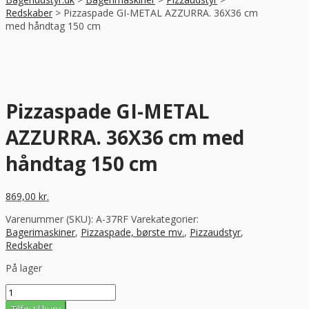
Redskaber
>
Pizzaspade GI-METAL AZZURRA. 36X36 cm
med håndtag 150 cm
Pizzaspade GI-METAL
AZZURRA. 36X36 cm med
håndtag 150 cm
869,00
kr.
Varenummer (SKU):
A-37RF
Varekategorier:
Bagerimaskiner
,
Pizzaspade, børste mv.
,
Pizzaudstyr
,
Redskaber
På lager
Pizzaspade
GI-
Tilføj til kurv