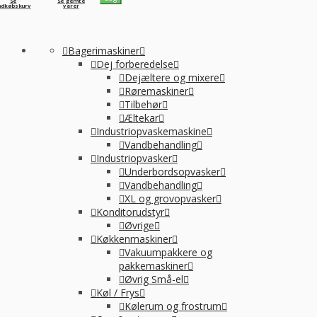
Se
Se gemte
ndkøbskurv
varer
Bagerimaskiner
Dej forberedelse
Dejæltere og mixere
Røremaskiner
Tilbehør
Æltekar
Industriopvaskemaskine
Vandbehandling
Industriopvasker
Underbordsopvasker
Vandbehandling
XL og grovopvasker
Konditorudstyr
Øvrige
Køkkenmaskiner
Vakuumpakkere og
pakkemaskiner
Øvrig Små-el
Køl / Frys
Kølerum og frostrum