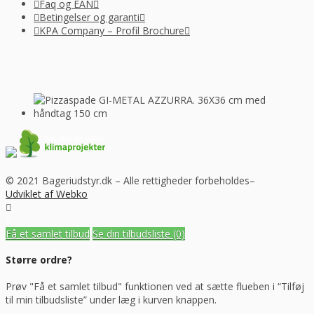
Faq og EAN
Betingelser og garanti
KPA Company – Profil Brochure
© 2021 Bageriudstyr.dk – Alle rettigheder forbeholdes–
Udviklet af Webko
Få et samlet tilbud
Se din tilbudsliste
(0)
Større ordre?
Prøv "Få et samlet tilbud" funktionen ved at sætte flueben i “Tilføj
til min tilbudsliste” under læg i kurven knappen.