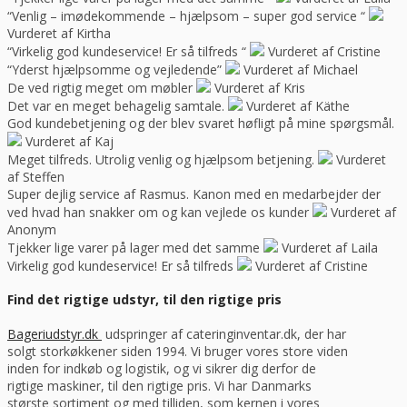
“Venlig – imødekommende – hjælpsom – super god service “
Vurderet af Kirtha
“Virkelig god kundeservice! Er så tilfreds “
Vurderet af Cristine
“Yderst hjælpsomme og vejledende”
Vurderet af Michael
De ved rigtig meget om møbler
Vurderet af Kris
Det var en meget behagelig samtale.
Vurderet af Käthe
God kundebetjening og der blev svaret høfligt på mine spørgsmål.
Vurderet af Kaj
Meget tilfreds. Utrolig venlig og hjælpsom betjening.
Vurderet
af Steffen
Super dejlig service af Rasmus. Kanon med en medarbejder der
ved hvad han snakker om og kan vejlede os kunder
Vurderet af
Anonym
Tjekker lige varer på lager med det samme
Vurderet af Laila
Virkelig god kundeservice! Er så tilfreds
Vurderet af Cristine
Find det rigtige udstyr, til den rigtige pris
Bageriudstyr.dk
udspringer af cateringinventar.dk, der har
solgt storkøkkener siden 1994. Vi bruger vores store viden
inden for indkøb og logistik, og vi sikrer dig derfor de
rigtige maskiner, til den rigtige pris. Vi har Danmarks
største sortiment og med tilliden, som kernen i vores