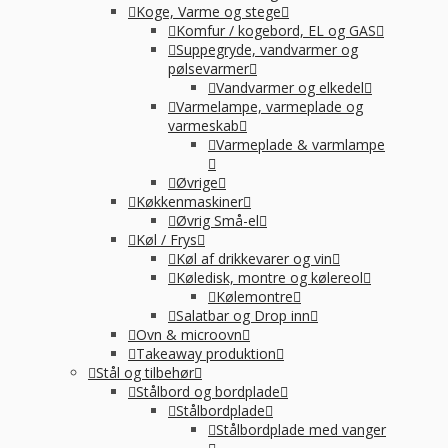
Koge, Varme og stege
Komfur / kogebord, EL og GAS
Suppegryde, vandvarmer og
pølsevarmer
Vandvarmer og elkedel
Varmelampe, varmeplade og
varmeskab
Varmeplade & varmlampe
Øvrige
Køkkenmaskiner
Øvrig Små-el
Køl / Frys
Køl af drikkevarer og vin
Køledisk, montre og kølereol
Kølemontre
Salatbar og Drop inn
Ovn & microovn
Takeaway produktion
Stål og tilbehør
Stålbord og bordplade
Stålbordplade
Stålbordplade med vanger