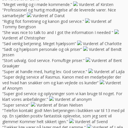
“Meget venlig og i møde kommende.”
Vurderet af Kirsten
“Professionel og hurtig modtagelse af de leverede varer. Nice
samarbejde”
Vurderet af Darut
“Rigtig flot forretning og kanon god service.”
Vurderet af
Tommy Bengtson
“She was nice to talk to and I got the information I needed “
Vurderet af Christopher
“Sød venlig betjening. Meget hjælpsom”
Vurderet af Charlotte
“Sødt og hjælpsom personale og ok priser”
Vurderet af Bendt
Jessen
“Stort udvalg. God service. Fornuftige priser.”
Vurderet af Bent
Graakjær
“Super at handle med, hurtig lev. God service.”
Vurderet af Lajla
“Super dejlig service af Rasmus. Kanon med en medarbejder der
ved hvad han snakker om og kan vejlede os kunder”
Vurderet
af Anonym
“Super god service og oplysninger som vi kan bruge til noget. For
klart vores anbefalinger.”
Vurderet af anonym
“Super service”
Vurderet af Brian Nielsen
“Telefon kontakt god! Men betjeningen i butikken var til 13 med pil
op. En sjælden positiv fantastisk oplevelse, som jeg sent vil
glemme! Kommer helt sikkert igen.”
Vurderet af Svend
“Tjekker lige varer på lager med det samme “
Vurderet af Laila