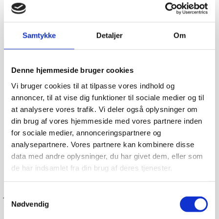
Samtykke
Detaljer
Om
Denne hjemmeside bruger cookies
Vi bruger cookies til at tilpasse vores indhold og
annoncer, til at vise dig funktioner til sociale medier og til
at analysere vores trafik. Vi deler også oplysninger om
din brug af vores hjemmeside med vores partnere inden
for sociale medier, annonceringspartnere og
analysepartnere. Vores partnere kan kombinere disse
data med andre oplysninger, du har givet dem, eller som
de har indsamlet fra din brug af deres tjenester.
Dag-til-dag levering
Lagervarer leveres med 95% sandsynlighed allerede den
første hverdag efter din bestilling, såfremt du har bestilt
Samtykkevalg
inden klokken 13.30.
Nødvendig