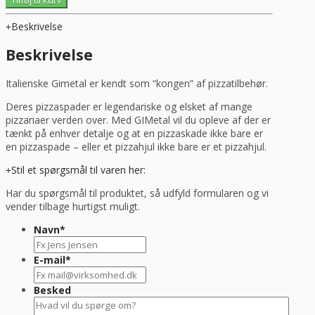
METAL
AZZURRA.
Beskrivelse
36X36
cm
Beskrivelse
med
håndtag
Italienske Gimetal er kendt som “kongen” af pizzatilbehør.
150
cm
Deres pizzaspader er legendariske og elsket af mange
antal
pizzariaer verden over. Med GIMetal vil du opleve af der er
tænkt på enhver detalje og at en pizzaskade ikke bare er
en pizzaspade – eller et pizzahjul ikke bare er et pizzahjul.
Stil et spørgsmål til varen her:
Har du spørgsmål til produktet, så udfyld formularen og vi
vender tilbage hurtigst muligt.
Navn
*
E-mail
*
Besked