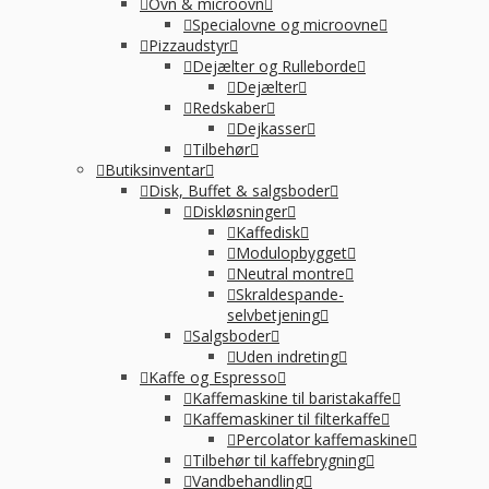
Ovn & microovn
Specialovne og microovne
Pizzaudstyr
Dejælter og Rulleborde
Dejælter
Redskaber
Dejkasser
Tilbehør
Butiksinventar
Disk, Buffet & salgsboder
Diskløsninger
Kaffedisk
Modulopbygget
Neutral montre
Skraldespande-
selvbetjening
Salgsboder
Uden indreting
Kaffe og Espresso
Kaffemaskine til baristakaffe
Kaffemaskiner til filterkaffe
Percolator kaffemaskine
Tilbehør til kaffebrygning
Vandbehandling