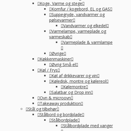
Koge, Varme og stege
Komfur / kogebord, EL og GAS
Suppegryde, vandvarmer og
pølsevarmer
Vandvarmer og elkedel
Varmelampe, varmeplade og
varmeskab
Varmeplade & varmlampe
Øvrige
Køkkenmaskiner
Øvrig Små-el
Køl / Frys
Køl af drikkevarer og vin
Køledisk, montre og kølereol
Kølemontre
Salatbar og Drop inn
Ovn & microovn
Takeaway produktion
Stål og tilbehør
Stålbord og bordplade
Stålbordplade
Stålbordplade med vanger