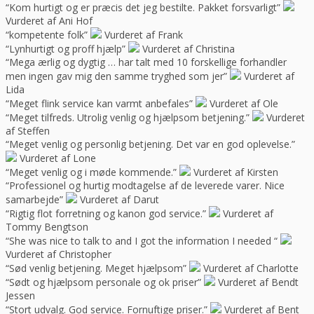
“Kom hurtigt og er præcis det jeg bestilte. Pakket forsvarligt”
Vurderet af Ani Hof
“kompetente folk”
Vurderet af Frank
“Lynhurtigt og proff hjælp”
Vurderet af Christina
“Mega ærlig og dygtig … har talt med 10 forskellige forhandler
men ingen gav mig den samme tryghed som jer”
Vurderet af
Lida
“Meget flink service kan varmt anbefales”
Vurderet af Ole
“Meget tilfreds. Utrolig venlig og hjælpsom betjening.”
Vurderet
af Steffen
“Meget venlig og personlig betjening. Det var en god oplevelse.”
Vurderet af Lone
“Meget venlig og i møde kommende.”
Vurderet af Kirsten
“Professionel og hurtig modtagelse af de leverede varer. Nice
samarbejde”
Vurderet af Darut
“Rigtig flot forretning og kanon god service.”
Vurderet af
Tommy Bengtson
“She was nice to talk to and I got the information I needed “
Vurderet af Christopher
“Sød venlig betjening. Meget hjælpsom”
Vurderet af Charlotte
“Sødt og hjælpsom personale og ok priser”
Vurderet af Bendt
Jessen
“Stort udvalg. God service. Fornuftige priser.”
Vurderet af Bent