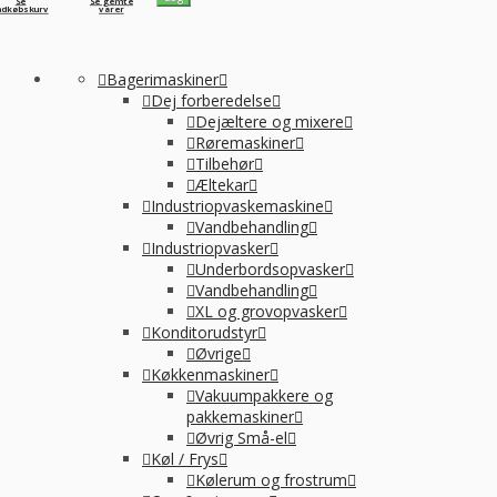
Se
Se gemte
ndkøbskurv
varer
Bagerimaskiner
Dej forberedelse
Dejæltere og mixere
Røremaskiner
Tilbehør
Æltekar
Industriopvaskemaskine
Vandbehandling
Industriopvasker
Underbordsopvasker
Vandbehandling
XL og grovopvasker
Konditorudstyr
Øvrige
Køkkenmaskiner
Vakuumpakkere og
pakkemaskiner
Øvrig Små-el
Køl / Frys
Kølerum og frostrum