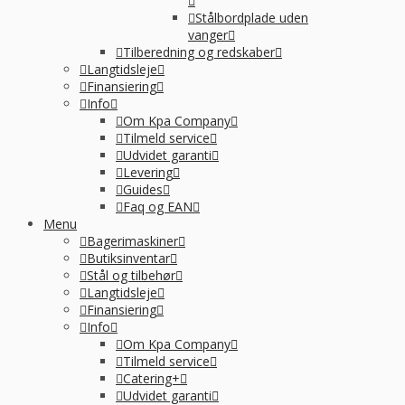
Stålbordplade uden
vanger
Tilberedning og redskaber
Langtidsleje
Finansiering
Info
Om Kpa Company
Tilmeld service
Udvidet garanti
Levering
Guides
Faq og EAN
Menu
Bagerimaskiner
Butiksinventar
Stål og tilbehør
Langtidsleje
Finansiering
Info
Om Kpa Company
Tilmeld service
Catering+
Udvidet garanti