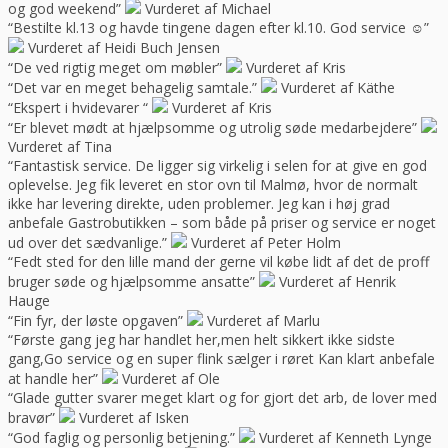
og god weekend”
Vurderet af Michael
“Bestilte kl.13 og havde tingene dagen efter kl.10. God service ☺”
Vurderet af Heidi Buch Jensen
“De ved rigtig meget om møbler”
Vurderet af Kris
“Det var en meget behagelig samtale.”
Vurderet af Käthe
“Ekspert i hvidevarer “
Vurderet af Kris
“Er blevet mødt at hjælpsomme og utrolig søde medarbejdere”
Vurderet af Tina
“Fantastisk service. De ligger sig virkelig i selen for at give en god
oplevelse. Jeg fik leveret en stor ovn til Malmø, hvor de normalt
ikke har levering direkte, uden problemer. Jeg kan i høj grad
anbefale Gastrobutikken – som både på priser og service er noget
ud over det sædvanlige.”
Vurderet af Peter Holm
“Fedt sted for den lille mand der gerne vil købe lidt af det de proff
bruger søde og hjælpsomme ansatte”
Vurderet af Henrik
Hauge
“Fin fyr, der løste opgaven”
Vurderet af Marlu
“Første gang jeg har handlet her,men helt sikkert ikke sidste
gang,Go service og en super flink sælger i røret Kan klart anbefale
at handle her”
Vurderet af Ole
“Glade gutter svarer meget klart og for gjort det arb, de lover med
bravør”
Vurderet af Isken
“God faglig og personlig betjening.”
Vurderet af Kenneth Lynge