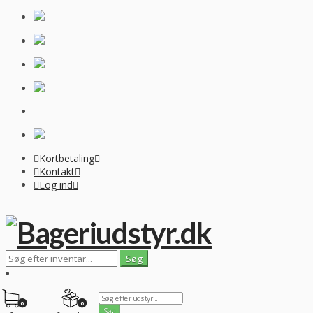
Kortbetaling
Kontakt
Log ind
0
0