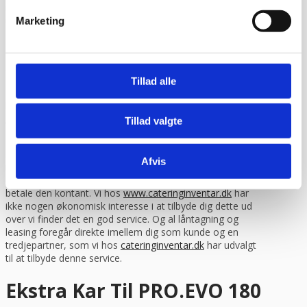
modtager en vare som er beskadiget under transporten
uden forbehold eller uden at tjekke det først, så er det
Marketing
desværre dit ansvar som kunde og vi kan ikke gøre noget,
da vi ikke kan kræve erstatning fra fragtmanden.
Finansiering via lån / leasing
Tillad alle
Du har mulighed for at låne til eller lease dit inventar købt
hos os.
Læs mere eller beregn din mdr.
leasingydelse her.
Tillad valgte
Finansiering giver dig frihed til at bruge dine penge på den
daglige drift istedet for inventar. Det giver dig også
Afvis
mulighed for måske at lave netop den indretning du har
drømt om, men som måske er for dyr, hvis du skulle
betale den kontant. Vi hos
www.cateringinventar.dk
har
ikke nogen økonomisk interesse i at tilbyde dig dette ud
over vi finder det en god service. Og al låntagning og
leasing foregår direkte imellem dig som kunde og en
tredjepartner, som vi hos
cateringinventar.dk
har udvalgt
til at tilbyde denne service.
Ekstra Kar Til PRO.EVO 180