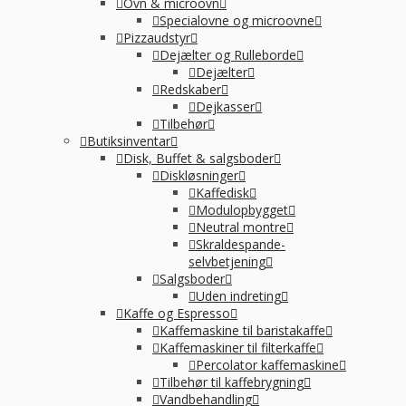
Ovn & microovn
Specialovne og microovne
Pizzaudstyr
Dejælter og Rulleborde
Dejælter
Redskaber
Dejkasser
Tilbehør
Butiksinventar
Disk, Buffet & salgsboder
Diskløsninger
Kaffedisk
Modulopbygget
Neutral montre
Skraldespande-
selvbetjening
Salgsboder
Uden indreting
Kaffe og Espresso
Kaffemaskine til baristakaffe
Kaffemaskiner til filterkaffe
Percolator kaffemaskine
Tilbehør til kaffebrygning
Vandbehandling