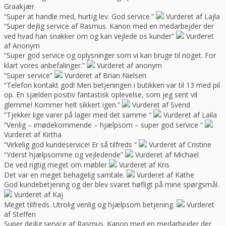
Graakjær
“Super at handle med, hurtig lev. God service.”
Vurderet af Lajla
“Super dejlig service af Rasmus. Kanon med en medarbejder der
ved hvad han snakker om og kan vejlede os kunder”
Vurderet
af Anonym
“Super god service og oplysninger som vi kan bruge til noget. For
klart vores anbefalinger.”
Vurderet af anonym
“Super service”
Vurderet af Brian Nielsen
“Telefon kontakt god! Men betjeningen i butikken var til 13 med pil
op. En sjælden positiv fantastisk oplevelse, som jeg sent vil
glemme! Kommer helt sikkert igen.”
Vurderet af Svend
“Tjekker lige varer på lager med det samme “
Vurderet af Laila
“Venlig – imødekommende – hjælpsom – super god service “
Vurderet af Kirtha
“Virkelig god kundeservice! Er så tilfreds “
Vurderet af Cristine
“Yderst hjælpsomme og vejledende”
Vurderet af Michael
De ved rigtig meget om møbler
Vurderet af Kris
Det var en meget behagelig samtale.
Vurderet af Käthe
God kundebetjening og der blev svaret høfligt på mine spørgsmål.
Vurderet af Kaj
Meget tilfreds. Utrolig venlig og hjælpsom betjening.
Vurderet
af Steffen
Super dejlig service af Rasmus. Kanon med en medarbejder der