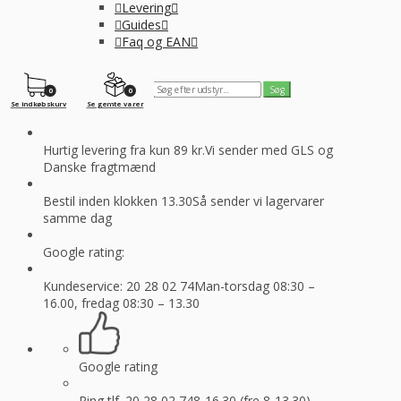
Levering
Guides
Faq og EAN
0
0
Se indkøbskurv
Se gemte varer
Hurtig levering fra kun 89 kr.
Vi sender med GLS og
Danske fragtmænd
Bestil inden klokken 13.30
Så sender vi lagervarer
samme dag
Google rating:
Kundeservice: 20 28 02 74
Man-torsdag 08:30 –
16.00, fredag 08:30 – 13.30
Google rating
Ring tlf. 20 28 02 74
8-16.30 (fre 8-13.30)