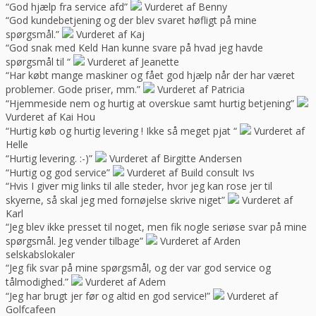
“God hjælp fra service afd”
Vurderet af Benny
“God kundebetjening og der blev svaret høfligt på mine
spørgsmål.”
Vurderet af Kaj
“God snak med Keld Han kunne svare på hvad jeg havde
spørgsmål til “
Vurderet af Jeanette
“Har købt mange maskiner og fået god hjælp når der har været
problemer. Gode priser, mm.”
Vurderet af Patricia
“Hjemmeside nem og hurtig at overskue samt hurtig betjening”
Vurderet af Kai Hou
“Hurtig køb og hurtig levering ! Ikke så meget pjat “
Vurderet af
Helle
“Hurtig levering. :-)”
Vurderet af Birgitte Andersen
“Hurtig og god service”
Vurderet af Build consult Ivs
“Hvis I giver mig links til alle steder, hvor jeg kan rose jer til
skyerne, så skal jeg med fornøjelse skrive niget”
Vurderet af
Karl
“Jeg blev ikke presset til noget, men fik nogle seriøse svar på mine
spørgsmål. Jeg vender tilbage”
Vurderet af Arden
selskabslokaler
“Jeg fik svar på mine spørgsmål, og der var god service og
tålmodighed.”
Vurderet af Adem
“Jeg har brugt jer før og altid en god service!”
Vurderet af
Golfcafeen