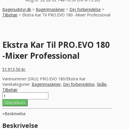
Bageriudstyr.dk
>
Bagerimaskiner
>
Dej forberedelse
>
Tilbehør
>
Ekstra Kar Til PRO.EVO 180 -Mixer Professional
Ekstra Kar Til PRO.EVO 180
-Mixer Professional
51.913,50
kr.
Varenummer (SKU):
PRO.EVO 180/Ekstra Kar
Varekategorier:
Bagerimaskiner
,
Dej forberedelse
,
Skåle
,
Tilbehør
Ekstra
Kar
Tilføj til kurv
Til
PRO.EVO
Beskrivelse
180
-
Beskrivelse
Mixer