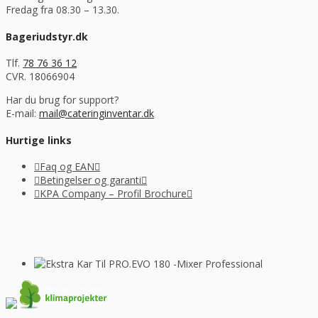
Fredag fra 08.30 – 13.30.
Bageriudstyr.dk
Tlf.
78 76 36 12
CVR. 18066904
Har du brug for support?
E-mail:
mail@cateringinventar.dk
Hurtige links
Faq og EAN
Betingelser og garanti
KPA Company – Profil Brochure