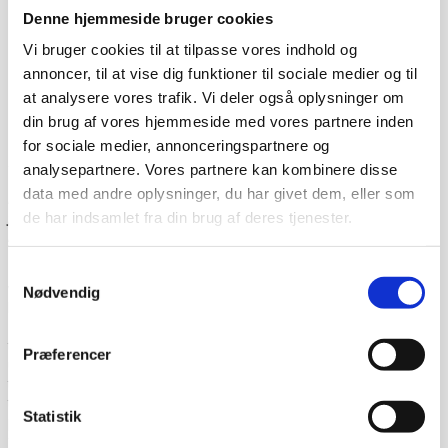
Denne hjemmeside bruger cookies
Vi bruger cookies til at tilpasse vores indhold og
annoncer, til at vise dig funktioner til sociale medier og til
at analysere vores trafik. Vi deler også oplysninger om
din brug af vores hjemmeside med vores partnere inden
for sociale medier, annonceringspartnere og
Dag-til-dag levering
analysepartnere. Vores partnere kan kombinere disse
data med andre oplysninger, du har givet dem, eller som
Lagervarer leveres med 95% sandsynlighed allerede den
første hverdag efter din bestilling, såfremt du har bestilt
de har indsamlet fra din brug af deres tjenester.
inden klokken 13.30.
Når du handler hos
www.cateringinventar.dk
kan du enten
Samtykkevalg
vælge at hente varen selv på vores lager i Ikast eller du
Nødvendig
kan få varen sendt med Danske fragtmænd eller GLS.
Såfremt du ønsker at få varen tilsendt, skal du huske at
tjekke varen på pallen for eventuelle skader før du skriver
Præferencer
under for modtagelsen. Du kan eventuelt bede om at få
tilføjet “modtaget under forbehold”. Det betyder at du har
taget forbehold for eventuelle skader du måtte have set
Statistik
på varen og som du mener skyldes transporten. Derefter
får du varen udleveret og du kan ringe til os. Hvis du