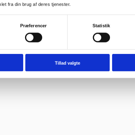
et fra din brug af deres tjenester.
Præferencer
Statistik
Tillad valgte
ne, så skal jeg med fornøjelse skrive niget”
 spørgsmål. Jeg vender tilbage”
ghed.”