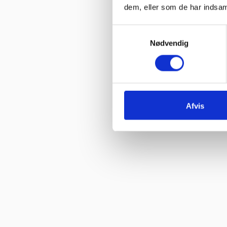
Vurderet af Kai Hou
dem, eller som de har indsaml
“Hurtig køb og hurtig levering ! Ikke så meget pjat “
Samtykkevalg
Vurderet af Helle
Nødvendig
“Hurtig levering. :-)”
Vurderet af Birgitte Andersen
“Hurtig og god service”
Afvis
Vurderet af Build consult Ivs
“Hvis I giver mig links til alle steder, hvor jeg kan rose jer til skyer
Vurderet af Karl
“Jeg blev ikke presset til noget, men fik nogle seriøse svar på mine
Vurderet af Arden selskabslokaler
“Jeg fik svar på mine spørgsmål, og der var god service og tålmodi
Vurderet af Adem
“Jeg har brugt jer før og altid en god service!”