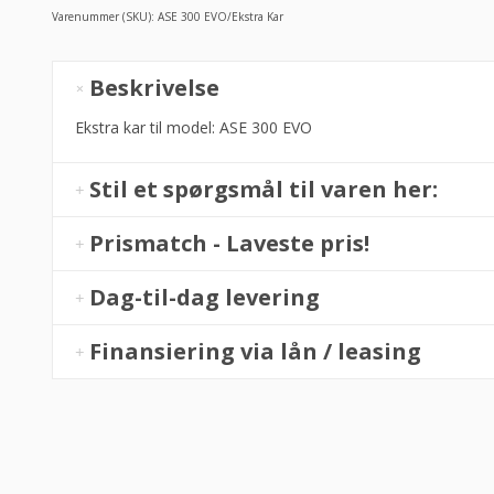
Varenummer (SKU):
ASE 300 EVO/Ekstra Kar
Ekstra
Beskrivelse
Kar
Til
Ekstra kar til model: ASE 300 EVO
ASE
300
Stil et spørgsmål til varen her:
EVO
-
Prismatch - Laveste pris!
Mixer
Professional
Dag-til-dag levering
antal
Finansiering via lån / leasing