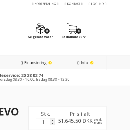
KORTBETALING
KONTAKT
LOG IND
0
0
Se gemte varer
Se indkøbskurv
Finansiering
Info
eservice: 20 28 02 74
orsdag 08:30 – 16.00, fredag 08:30 – 13.30
 EVO
Stk.
Pris i alt
51.645,50 DKK
ekskl.
moms