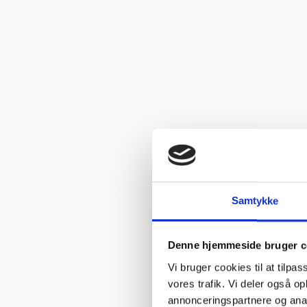
Vurderet af Isken
“God faglig og personlig betjening.”
Vurderet af Kenneth Lynge
“God hjælp fra service afd”
Vurderet af Benny
“God kundebetjening og der blev svaret høfligt på mine spørgsmål.
Vurderet af Kaj
“God snak med Keld Han kunne svare på hvad jeg havde spørgsmål 
Samtykke
Vurderet af Jeanette
“Har købt mange maskiner og fået god hjælp når der har været pr
Denne hjemmeside bruger c
Vurderet af Patricia
Vi bruger cookies til at tilpas
“Hjemmeside nem og hurtig at overskue samt hurtig betjening”
vores trafik. Vi deler også 
annonceringspartnere og anal