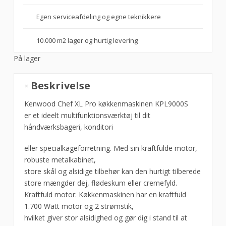
Egen serviceafdeling og egne teknikkere
10.000 m2 lager og hurtig levering
På lager
Røremaskine
Beskrivelse
Chef
XL
Kenwood Chef XL Pro køkkenmaskinen KPL9000S
Pro
er et ideelt multifunktionsværktøj til dit
6,7L
håndværksbageri, konditori
1700W
eller specialkageforretning. Med sin kraftfulde motor,
antal
robuste metalkabinet,
store skål og alsidige tilbehør kan den hurtigt tilberede
store mængder dej, flødeskum eller cremefyld.
Kraftfuld motor: Køkkenmaskinen har en kraftfuld
1.700 Watt motor og 2 strømstik,
hvilket giver stor alsidighed og gør dig i stand til at