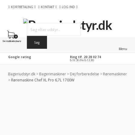
KORTBETALING
KONTAKT
LOG IND
0
Se indkøbskurv
Menu
Google rating
Ring tlf. 20 28 02 74
8-16.30 (fre 8-13.30)
Bageriudstyr.dk
>
Bagerimaskiner
>
Dej forberedelse
>
Røremaskiner
>
Røremaskine Chef XL Pro 6,7L 1700W