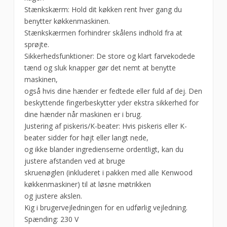
Stænkskærm: Hold dit køkken rent hver gang du
benytter køkkenmaskinen.
Stænkskærmen forhindrer skålens indhold fra at
sprøjte.
Sikkerhedsfunktioner: De store og klart farvekodede
tænd og sluk knapper gør det nemt at benytte
maskinen,
også hvis dine hænder er fedtede eller fuld af dej. Den
beskyttende fingerbeskytter yder ekstra sikkerhed for
dine hænder når maskinen er i brug.
Justering af piskeris/K-beater: Hvis piskeris eller K-
beater sidder for højt eller langt nede,
og ikke blander ingredienserne ordentligt, kan du
justere afstanden ved at bruge
skruenøglen (inkluderet i pakken med alle Kenwood
køkkenmaskiner) til at løsne møtrikken
og justere akslen.
Kig i brugervejledningen for en udførlig vejledning.
Spænding: 230 V