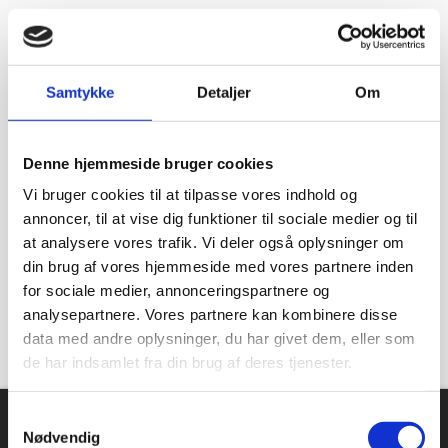
God kundebetjening og der blev svaret høfligt på mine spørgsmål.
Vurderet af Kaj
Meget tilfreds. Utrolig venlig og hjælpsom betjening.
Samtykke
Detaljer
Om
Vurderet af Steffen
Super dejlig service af Rasmus. Kanon med en medarbejder der ved
hvad han snakker om og kan vejlede os kunder
Denne hjemmeside bruger cookies
Vi bruger cookies til at tilpasse vores indhold og
Vurderet af Anonym
annoncer, til at vise dig funktioner til sociale medier og til
Tjekker lige varer på lager med det samme
at analysere vores trafik. Vi deler også oplysninger om
din brug af vores hjemmeside med vores partnere inden
Vurderet af Laila
for sociale medier, annonceringspartnere og
Virkelig god kundeservice! Er så tilfreds
analysepartnere. Vores partnere kan kombinere disse
data med andre oplysninger, du har givet dem, eller som
Vurderet af Cristine
de har indsamlet fra din brug af deres tjenester.
Find det rigtige udstyr, til den rigtige
Samtykkevalg
pris
Nødvendig