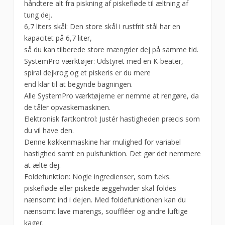
håndtere alt fra piskning af piskefløde til æltning af
tung dej.
6,7 liters skål: Den store skål i rustfrit stål har en
kapacitet på 6,7 liter,
så du kan tilberede store mængder dej på samme tid.
SystemPro værktøjer: Udstyret med en K-beater,
spiral dejkrog og et piskeris er du mere
end klar til at begynde bagningen.
Alle SystemPro værktøjerne er nemme at rengøre, da
de tåler opvaskemaskinen.
Elektronisk fartkontrol: Justér hastigheden præcis som
du vil have den.
Denne køkkenmaskine har mulighed for variabel
hastighed samt en pulsfunktion. Det gør det nemmere
at ælte dej.
Foldefunktion: Nogle ingredienser, som f.eks.
piskefløde eller piskede æggehvider skal foldes
nænsomt ind i dejen. Med foldefunktionen kan du
nænsomt lave marengs, souffléer og andre luftige
kager.