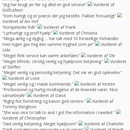
“Jeg har brugt jer før og altid en god service!”
Vurderet af
Golfcafeen
“Kom hurtigt og er præcis det jeg bestilte. Pakket forsvarligt”
Vurderet af Ani Hof
“kompetente folk”
Vurderet af Frank
“Lynhurtigt og proff hjælp”
Vurderet af Christina
“Mega ærlig og dygtig … har talt med 10 forskellige forhandler
men ingen gav mig den samme tryghed som jer”
Vurderet af
Lida
“Meget flink service kan varmt anbefales”
Vurderet af Ole
“Meget tilfreds. Utrolig venlig og hjælpsom betjening.”
Vurderet
af Steffen
“Meget venlig og personlig betjening. Det var en god oplevelse.”
Vurderet af Lone
“Meget venlig og i møde kommende.”
Vurderet af Kirsten
“Professionel og hurtig modtagelse af de leverede varer. Nice
samarbejde”
Vurderet af Darut
“Rigtig flot forretning og kanon god service.”
Vurderet af
Tommy Bengtson
“She was nice to talk to and I got the information I needed “
Vurderet af Christopher
“Sød venlig betjening. Meget hjælpsom”
Vurderet af Charlotte
“Sødt og hjælpsom personale og ok priser”
Vurderet af Bendt