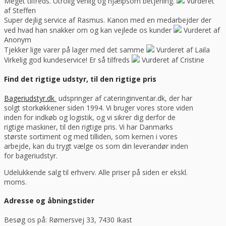
Meget tilfreds. Utrolig venlig og hjælpsom betjening.
Vurderet
af Steffen
Super dejlig service af Rasmus. Kanon med en medarbejder der
ved hvad han snakker om og kan vejlede os kunder
Vurderet af
Anonym
Tjekker lige varer på lager med det samme
Vurderet af Laila
Virkelig god kundeservice! Er så tilfreds
Vurderet af Cristine
Find det rigtige udstyr, til den rigtige pris
Bageriudstyr.dk
udspringer af cateringinventar.dk, der har
solgt storkøkkener siden 1994. Vi bruger vores store viden
inden for indkøb og logistik, og vi sikrer dig derfor de
rigtige maskiner, til den rigtige pris. Vi har Danmarks
største sortiment og med tilliden, som kernen i vores
arbejde, kan du trygt vælge os som din leverandør inden
for bageriudstyr.
Udelukkende salg til erhverv. Alle priser på siden er ekskl.
moms.
Adresse og åbningstider
Besøg os på: Rømersvej 33, 7430 Ikast