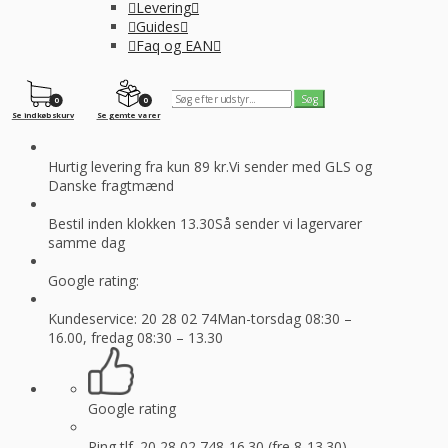
Levering
Guides
Faq og EAN
0
0
Se indkøbskurv
Se gemte varer
Hurtig levering fra kun 89 kr.
Vi sender med GLS og
Danske fragtmænd
Bestil inden klokken 13.30
Så sender vi lagervarer
samme dag
Google rating:
Kundeservice: 20 28 02 74
Man-torsdag 08:30 –
16.00, fredag 08:30 – 13.30
Google rating
Ring tlf. 20 28 02 74
8-16.30 (fre 8-13.30)