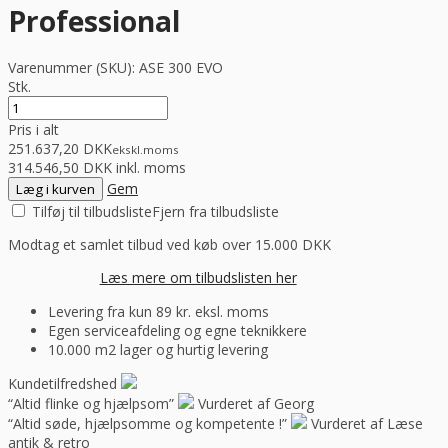
Professional
Varenummer (SKU):
ASE 300 EVO
Stk.
Pris i alt
251.637,20 DKK
ekskl.
moms
314.546,50 DKK inkl. moms
Gem
Læg i kurven
Tilføj til tilbudsliste
Fjern fra tilbudsliste
Modtag et samlet tilbud ved køb over 15.000 DKK
Læs mere om tilbudslisten her
Levering fra kun 89 kr. eksl. moms
Egen serviceafdeling og egne teknikkere
10.000 m2 lager og hurtig levering
Kundetilfredshed
“Altid flinke og hjælpsom”
Vurderet af Georg
“Altid søde, hjælpsomme og kompetente !”
Vurderet af Læse
antik & retro