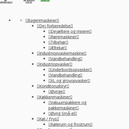
ndkøbskurv
varer
Bagerimaskiner
Dej forberedelse
Dejæltere og mixere
Røremaskiner
Tilbehør
Æltekar
Industriopvaskemaskine
Vandbehandling
Industriopvasker
Underbordsopvasker
Vandbehandling
XL og grovopvasker
Konditorudstyr
Øvrige
Køkkenmaskiner
Vakuumpakkere og
pakkemaskiner
Øvrig Små-el
Køl / Frys
Kølerum og frostrum