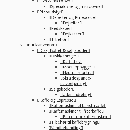
Ovn & microovn
Specialovne og microovne
Pizzaudstyr
Dejælter og Rulleborde
Dejælter
Redskaber
Dejkasser
Tilbehør
Butiksinventar
Disk, Buffet & salgsboder
Diskløsninger
Kaffedisk
Modulopbygget
Neutral montre
Skraldespande-
selvbetjening
Salgsboder
Uden indreting
Kaffe og Espresso
Kaffemaskine til baristakaffe
Kaffemaskiner til filterkaffe
Percolator kaffemaskine
Tilbehør til kaffebrygning
Vandbehandling