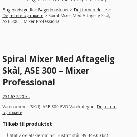
Bageriudstyr.dk
>
Bagerimaskiner
>
Dej forberedelse
>
Dejæltere og mixere
>
Spiral Mixer Med Aftagelig Skål,
ASE 300 – Mixer Professional
Spiral Mixer Med Aftagelig
Skål, ASE 300 – Mixer
Professional
251.637,20
kr.
Varenummer (SKU):
ASE 300 EVO
Varekategori:
Dejæltere
og mixere
Tilkøb til produktet
Stativ og afskærmning i rustfrit stål (
49.449,00
kr.
)