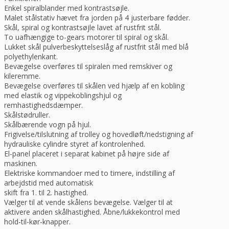
Mixer
Enkel spiralblander med kontrastsøjle.
Professional
Malet stålstativ hævet fra jorden på 4 justerbare fødder.
antal
Skål, spiral og kontrastsøjle lavet af rustfrit stål.
To uafhængige to-gears motorer til spiral og skål.
Lukket skål pulverbeskyttelseslåg af rustfrit stål med blå
polyethylenkant.
Bevægelse overføres til spiralen med remskiver og
kileremme.
Bevægelse overføres til skålen ved hjælp af en kobling
med elastik og vippekoblingshjul og
remhastighedsdæmper.
Skålstødruller.
Skålbærende vogn på hjul.
Frigivelse/tilslutning af trolley og hovedløft/nedstigning af
hydrauliske cylindre styret af kontrolenhed.
El-panel placeret i separat kabinet på højre side af
maskinen.
Elektriske kommandoer med to timere, indstilling af
arbejdstid med automatisk
skift fra 1. til 2. hastighed.
Vælger til at vende skålens bevægelse. Vælger til at
aktivere anden skålhastighed. Åbne/lukkekontrol med
hold-til-kør-knapper.