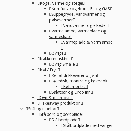
Koge, Varme og stege
Komfur / kogebord, EL og GAS
Suppegryde, vandvarmer og
pølsevarmer
Vandvarmer og elkedel
Varmelampe, varmeplade og
varmeskab
Varmeplade & varmlampe
Øvrige
Køkkenmaskiner
Øvrig Små-el
Køl / Frys
Køl af drikkevarer og vin
Køledisk, montre og kølereol
Kølemontre
Salatbar og Drop inn
Ovn & microovn
Takeaway produktion
Stål og tilbehør
Stålbord og bordplade
Stålbordplade
Stålbordplade med vanger