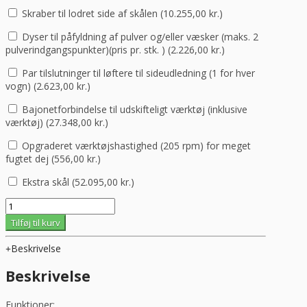
Skraber til lodret side af skålen (
10.255,00
kr.
)
Dyser til påfyldning af pulver og/eller væsker (maks. 2
pulverindgangspunkter)(pris pr. stk. ) (
2.226,00
kr.
)
Par tilslutninger til løftere til sideudledning (1 for hver
vogn) (
2.623,00
kr.
)
Bajonetforbindelse til udskifteligt værktøj (inklusive
værktøj) (
27.348,00
kr.
)
Opgraderet værktøjshastighed (205 rpm) for meget
fugtet dej (
556,00
kr.
)
Ekstra skål (
52.095,00
kr.
)
Spiral
Mixer
Tilføj til kurv
Med
Aftagelig
Beskrivelse
Skål,
ASE
Beskrivelse
300
-
Funktioner: