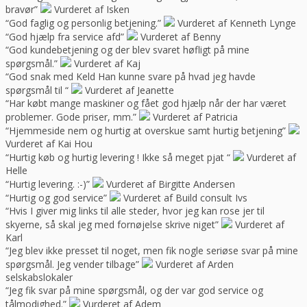
bravør”
Vurderet af Isken
“God faglig og personlig betjening.”
Vurderet af Kenneth Lynge
“God hjælp fra service afd”
Vurderet af Benny
“God kundebetjening og der blev svaret høfligt på mine
spørgsmål.”
Vurderet af Kaj
“God snak med Keld Han kunne svare på hvad jeg havde
spørgsmål til “
Vurderet af Jeanette
“Har købt mange maskiner og fået god hjælp når der har været
problemer. Gode priser, mm.”
Vurderet af Patricia
“Hjemmeside nem og hurtig at overskue samt hurtig betjening”
Vurderet af Kai Hou
“Hurtig køb og hurtig levering ! Ikke så meget pjat “
Vurderet af
Helle
“Hurtig levering. :-)”
Vurderet af Birgitte Andersen
“Hurtig og god service”
Vurderet af Build consult Ivs
“Hvis I giver mig links til alle steder, hvor jeg kan rose jer til
skyerne, så skal jeg med fornøjelse skrive niget”
Vurderet af
Karl
“Jeg blev ikke presset til noget, men fik nogle seriøse svar på mine
spørgsmål. Jeg vender tilbage”
Vurderet af Arden
selskabslokaler
“Jeg fik svar på mine spørgsmål, og der var god service og
tålmodighed.”
Vurderet af Adem