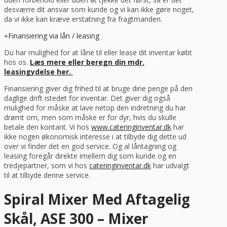
desværre dit ansvar som kunde og vi kan ikke gøre noget,
da vi ikke kan kræve erstatning fra fragtmanden.
Finansiering via lån / leasing
Du har mulighed for at låne til eller lease dit inventar købt
hos os.
Læs mere eller beregn din mdr.
leasingydelse her.
Finansiering giver dig frihed til at bruge dine penge på den
daglige drift istedet for inventar. Det giver dig også
mulighed for måske at lave netop den indretning du har
drømt om, men som måske er for dyr, hvis du skulle
betale den kontant. Vi hos
www.cateringinventar.dk
har
ikke nogen økonomisk interesse i at tilbyde dig dette ud
over vi finder det en god service. Og al låntagning og
leasing foregår direkte imellem dig som kunde og en
tredjepartner, som vi hos
cateringinventar.dk
har udvalgt
til at tilbyde denne service.
Spiral Mixer Med Aftagelig
Skål, ASE 300 – Mixer