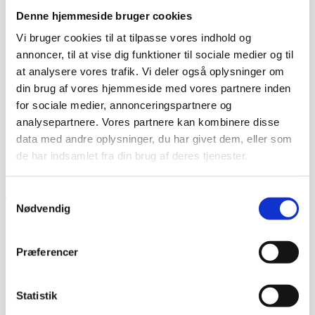
Denne hjemmeside bruger cookies
Vi bruger cookies til at tilpasse vores indhold og
annoncer, til at vise dig funktioner til sociale medier og til
at analysere vores trafik. Vi deler også oplysninger om
din brug af vores hjemmeside med vores partnere inden
for sociale medier, annonceringspartnere og
analysepartnere. Vores partnere kan kombinere disse
data med andre oplysninger, du har givet dem, eller som
de har indsamlet fra din brug af deres tjenester.
Prismatch - Laveste pris!
Har du fundet et billigere produkt som vi skal pris matche?
Samtykkevalg
Vi skal blot modtage et link hvor den tiltalte pris er set,
Nødvendig
således vi kan vende tilbage med den skarpeste pris.
Set pris:
*
Præferencer
Link:
*
Statistik
Navn
*