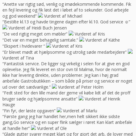
“Anette var rigtig sød, venlig og imødekommende kommende. Fik
en fejl levering og fik løst det i løbet af to sekunder. God arbejde
og god weekend”
Vurderet af Michael
“Bestilte kl.13 og havde tingene dagen efter kl.10. God service ☺”
Vurderet af Heidi Buch Jensen
“De ved rigtig meget om møbler”
Vurderet af Kris
“Det var en meget behagelig samtale.”
Vurderet af Käthe
“Ekspert i hvidevarer “
Vurderet af Kris
“Er blevet mødt at hjælpsomme og utrolig søde medarbejdere”
Vurderet af Tina
“Fantastisk service. De ligger sig virkelig i selen for at give en god
oplevelse. Jeg fik leveret en stor ovn til Malmø, hvor de normalt
ikke har levering direkte, uden problemer. Jeg kan i høj grad
anbefale Gastrobutikken – som både på priser og service er noget
ud over det sædvanlige.”
Vurderet af Peter Holm
“Fedt sted for den lille mand der gerne vil købe lidt af det de proff
bruger søde og hjælpsomme ansatte”
Vurderet af Henrik
Hauge
“Fin fyr, der løste opgaven”
Vurderet af Marlu
“Første gang jeg har handlet her,men helt sikkert ikke sidste
gang,Go service og en super flink sælger i røret Kan klart anbefale
at handle her”
Vurderet af Ole
“Glade gutter svarer meget klart og for gjort det arb, de lover med