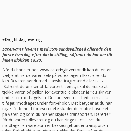
Dag-til-dag levering
Lagervarer leveres med 95% sandsynlighed allerede den
første hverdag efter din bestilling, såfremt du har bestilt
inden klokken 13.30.
Når du handler hos
www.cateringinventar.dk
kan du enten
vælge at hente varen selv på vores lager i Ikast eller du
kan få varen sendt med Danske fragtmænd eller GLS.
Såfremt du ønsker at få varen tilsendt, skal du huske at
tjekke varen på pallen for eventuelle skader før du skriver
under for modtagelsen. Du kan eventuelt bede om at få
tilføjet “modtaget under forbehold”. Det betyder at du har
taget forbehold for eventuelle skader du måtte have set
på varen og som du mener skyldes transporten. Derefter
får du varen udleveret og du kan ringe til os. Hvis du
modtager en vare som er beskadiget under transporten
uden forbehold eller uden at tjekke det først, så er det