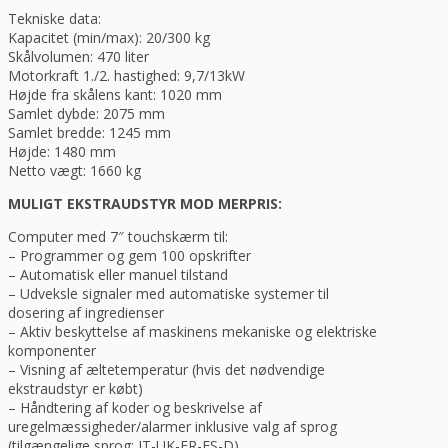
Tekniske data:
Kapacitet (min/max): 20/300 kg
Skålvolumen: 470 liter
Motorkraft 1./2. hastighed: 9,7/13kW
Højde fra skålens kant: 1020 mm
Samlet dybde: 2075 mm
Samlet bredde: 1245 mm
Højde: 1480 mm
Netto vægt: 1660 kg
MULIGT EKSTRAUDSTYR MOD MERPRIS:
Computer med 7″ touchskærm til:
– Programmer og gem 100 opskrifter
– Automatisk eller manuel tilstand
– Udveksle signaler med automatiske systemer til
dosering af ingredienser
– Aktiv beskyttelse af maskinens mekaniske og elektriske
komponenter
– Visning af æltetemperatur (hvis det nødvendige
ekstraudstyr er købt)
– Håndtering af koder og beskrivelse af
uregelmæssigheder/alarmer inklusive valg af sprog
(tilgængelige sprog: IT-UK-FR-ES-D)