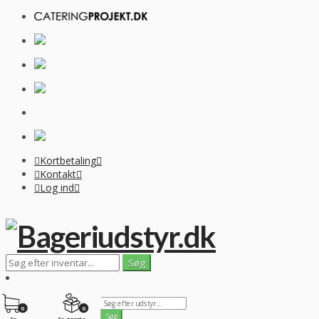
Kortbetaling
Kontakt
Log ind
0
0
Se
Se gemte