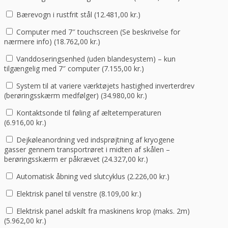
Bærevogn i rustfrit stål (
12.481,00
kr.
)
Computer med 7″ touchscreen (Se beskrivelse for
nærmere info) (
18.762,00
kr.
)
Vanddoseringsenhed (uden blandesystem) – kun
tilgængelig med 7″ computer (
7.155,00
kr.
)
System til at variere værktøjets hastighed inverterdrev
(berøringsskærm medfølger) (
34.980,00
kr.
)
Kontaktsonde til føling af æltetemperaturen
(
6.916,00
kr.
)
Dejkøleanordning ved indsprøjtning af kryogene
gasser gennem transportrøret i midten af ​​skålen –
berøringsskærm er påkrævet (
24.327,00
kr.
)
Automatisk åbning ved slutcyklus (
2.226,00
kr.
)
Elektrisk panel til venstre (
8.109,00
kr.
)
Elektrisk panel adskilt fra maskinens krop (maks. 2m)
(
5.962,00
kr.
)