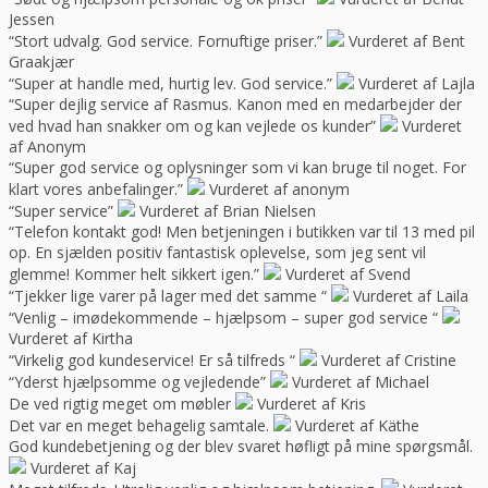
Jessen
“Stort udvalg. God service. Fornuftige priser.”
Vurderet af Bent
Graakjær
“Super at handle med, hurtig lev. God service.”
Vurderet af Lajla
“Super dejlig service af Rasmus. Kanon med en medarbejder der
ved hvad han snakker om og kan vejlede os kunder”
Vurderet
af Anonym
“Super god service og oplysninger som vi kan bruge til noget. For
klart vores anbefalinger.”
Vurderet af anonym
“Super service”
Vurderet af Brian Nielsen
“Telefon kontakt god! Men betjeningen i butikken var til 13 med pil
op. En sjælden positiv fantastisk oplevelse, som jeg sent vil
glemme! Kommer helt sikkert igen.”
Vurderet af Svend
“Tjekker lige varer på lager med det samme “
Vurderet af Laila
“Venlig – imødekommende – hjælpsom – super god service “
Vurderet af Kirtha
“Virkelig god kundeservice! Er så tilfreds “
Vurderet af Cristine
“Yderst hjælpsomme og vejledende”
Vurderet af Michael
De ved rigtig meget om møbler
Vurderet af Kris
Det var en meget behagelig samtale.
Vurderet af Käthe
God kundebetjening og der blev svaret høfligt på mine spørgsmål.
Vurderet af Kaj