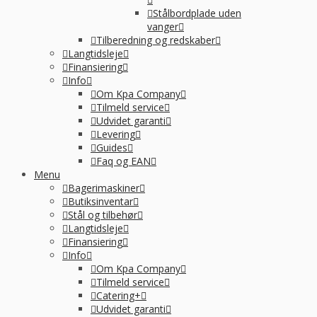
Stålbordplade uden
vanger
Tilberedning og redskaber
Langtidsleje
Finansiering
Info
Om Kpa Company
Tilmeld service
Udvidet garanti
Levering
Guides
Faq og EAN
Menu
Bagerimaskiner
Butiksinventar
Stål og tilbehør
Langtidsleje
Finansiering
Info
Om Kpa Company
Tilmeld service
Catering+
Udvidet garanti