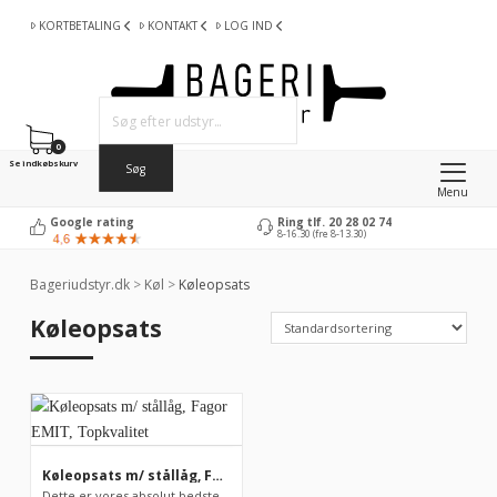
KORTBETALING
KONTAKT
LOG IND
0
Se indkøbskurv
Menu
Google rating
Ring tlf. 20 28 02 74
8-16.30 (fre 8-13.30)
Bageriudstyr.dk
>
Køl
>
Køleopsats
Køleopsats
Køleopsats m/ stållåg, Fagor EMIT, Topkvalitet
Dette er vores absolut bedste køleopsats fra spanske Fagor. Fa...