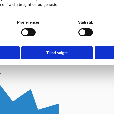
et fra din brug af deres tjenester.
ragtmænd
Præferencer
Statistik
08:30 – 13.30
Tillad valgte
.