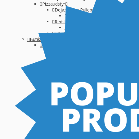
Pizzaudstyr
Dejælter og Rulleborde
Dejælter
Redskaber
Dejkasser
Tilbehør
Butiksinventar
Disk, Buffet & salgsboder
Diskløsninger
Kaffedisk
Modulopbygget
Neutral montre
Skraldespande-selvbetjening
Salgsboder
Uden indreting
Kaffe og Espresso
Kaffemaskine til baristakaffe
Kaffemaskiner til filterkaffe
Percolator kaffemaskine
Tilbehør til kaffebrygning
Vandbehandling
Koge, Varme og stege
Komfur / kogebord, EL og GAS