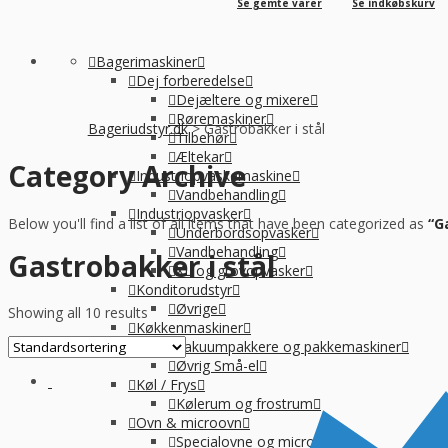
Se gemte varer
Se indkøbskurv
Bagerimaskiner
Dej forberedelse
Dejæltere og mixere
Røremaskiner
Bageriudstyr.dk
>
Gastrobakker i stål
Tilbehør
Æltekar
Category Archive
Industriopvaskemaskine
Vandbehandling
Industriopvasker
Below you'll find a list of all items that have been categorized as
“G
Underbordsopvasker
Vandbehandling
Gastrobakker i stål
XL og grovopvasker
Konditorudstyr
Øvrige
Showing all 10 results
Køkkenmaskiner
Vakuumpakkere og pakkemaskiner
Øvrig Små-el
Køl / Frys
Kølerum og frostrum
Ovn & microovn
Specialovne og microovne