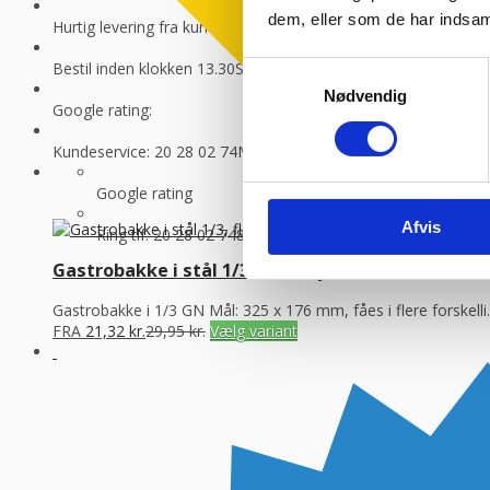
dem, eller som de har indsaml
Hurtig levering fra kun 89 kr.
Vi sender med GLS og Danske f
Bestil inden klokken 13.30
Så sender vi lagervarer samme dag
Samtykkevalg
Nødvendig
Google rating:
Kundeservice: 20 28 02 74
Man-torsdag 08:30 – 16.00, fredag 
Google rating
Afvis
Ring tlf. 20 28 02 74
8-16.30 (fre 8-13.30)
Gastrobakke i stål 1/3, flere dybder
Gastrobakke i 1/3 GN Mål: 325 x 176 mm, fåes i flere forskelli..
FRA
21,32
kr.
29,95
kr.
Vælg variant