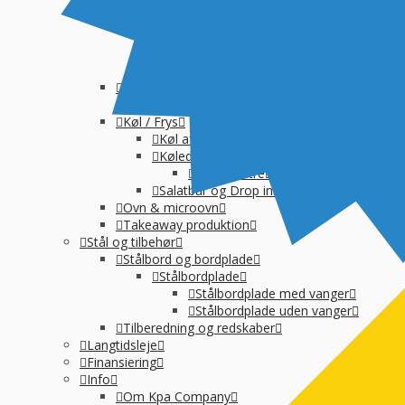
Suppegryde, vandvarmer og pølsevarmer
Vandvarmer og elkedel
Varmelampe, varmeplade og varmeskab
Varmeplade & varmlampe
Øvrige
Køkkenmaskiner
Øvrig Små-el
Køl / Frys
Køl af drikkevarer og vin
Køledisk, montre og kølereol
Kølemontre
Salatbar og Drop inn
Ovn & microovn
Takeaway produktion
Stål og tilbehør
Stålbord og bordplade
Stålbordplade
Stålbordplade med vanger
Stålbordplade uden vanger
Tilberedning og redskaber
Langtidsleje
Finansiering
Info
Om Kpa Company