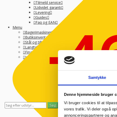
Tilmeld service
Udvidet garanti
Levering
Guides
-4
Faq og EAN
Menu
Bagerimaskiner
Butiksinventar
Stål og tilbehør
Langtidsleje
Finansiering
Info
Om Kpa Company
Tilmeld service
Catering+
RA
Udvidet garanti
Samtykke
Levering
Guides
Faq og EAN
Denne hjemmeside bruger c
Vi bruger cookies til at tilpas
0
0
vores trafik. Vi deler også 
Se gemte varer
Se indkøbskurv
annonceringspartnere og anal