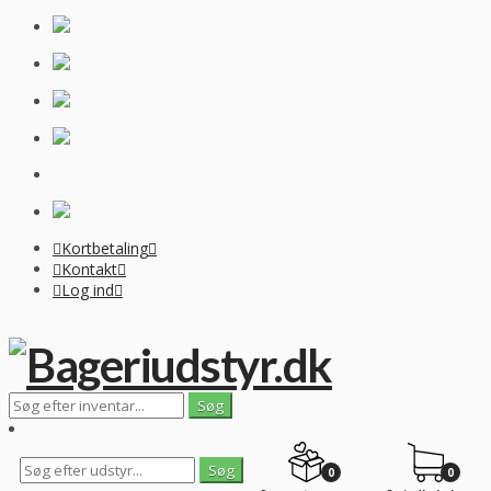
Kortbetaling
Kontakt
Log ind
0
0