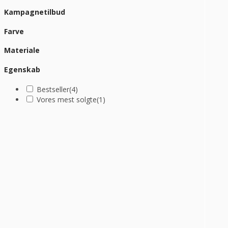
Kampagnetilbud
Farve
Materiale
Egenskab
Bestseller
(4)
Vores mest solgte
(1)
“Altid flinke og hjælpsom”
Vurderet af Georg
“Altid søde, hjælpsomme og kompetente !”
Vurderet af Læse antik & retro