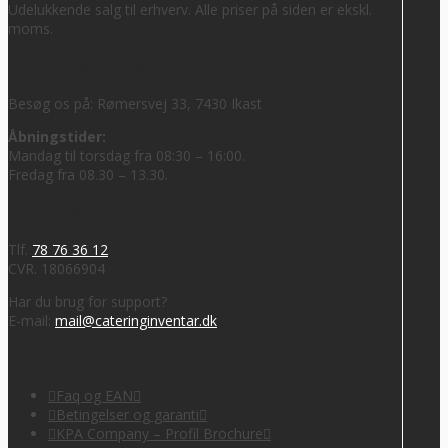
Udelukkende salg til erhverv. Alle priser på siden er ekskl.
moms.
Adresse og åbningstider
Besøg os på: Rømersvej 33, 7430 Ikast
Åbningstider:
Mandag til torsdag fra 08:30 – 16:00.
Fredag fra 08.30 – 13.30.
Bageriudstyr.dk
Tlf.
78 76 36 12
CVR. 18066904
Har du brug for support?
E-mail:
mail@cateringinventar.dk
Hurtige links
Faq og EAN
Betingelser og garanti
KPA Company – Profil Brochure