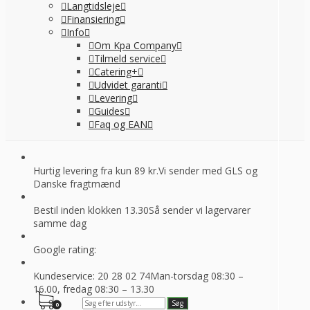
Langtidsleje
Finansiering
Info
Om Kpa Company
Tilmeld service
Catering+
Udvidet garanti
Levering
Guides
Faq og EAN
Hurtig levering fra kun 89 kr.
Vi sender med GLS og
Danske fragtmænd
Bestil inden klokken 13.30
Så sender vi lagervarer
samme dag
Google rating:
Kundeservice: 20 28 02 74
Man-torsdag 08:30 –
16.00, fredag 08:30 – 13.30
0