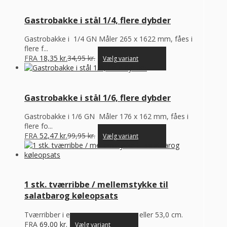
Gastrobakke i stål 1/4, flere dybder
Gastrobakke i 1/4 GN Måler 265 x 1622 mm, fåes i
flere f...
FRA
18,35
kr.
34,95
kr.
Vælg variant
Gastrobakke i stål 1/6, flere dybder
Gastrobakke i 1/6 GN Måler 176 x 162 mm, fåes i
flere fo...
FRA
52,47
kr.
99,95
kr.
Vælg variant
1 stk. tværribbe / mellemstykke til
salatbarog køleopsats
Tværribber i enten 16,5, 26,5, 32,5 eller 53,0 cm.
FRA
69,00
kr.
Vælg variant