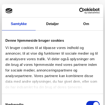
Vurderet af Kenneth Lynge
“God hjælp fra service afd”
Vurderet af Benny
“God kundebetjening og der blev svaret høfligt på mine
Samtykke
Detaljer
Om
spørgsmål.”
Vurderet af Kaj
“God snak med Keld Han kunne svare på hvad jeg havde
Denne hjemmeside bruger cookies
spørgsmål til “
Vi bruger cookies til at tilpasse vores indhold og
annoncer, til at vise dig funktioner til sociale medier og til
Vurderet af Jeanette
“Har købt mange maskiner og fået god hjælp når der har været
at analysere vores trafik. Vi deler også oplysninger om
problemer. Gode priser, mm.”
din brug af vores hjemmeside med vores partnere inden
for sociale medier, annonceringspartnere og
Vurderet af Patricia
analysepartnere. Vores partnere kan kombinere disse
“Hjemmeside nem og hurtig at overskue samt hurtig betjening”
data med andre oplysninger, du har givet dem, eller som
de har indsamlet fra din brug af deres tjenester.
Vurderet af Kai Hou
“Hurtig køb og hurtig levering ! Ikke så meget pjat “
Samtykkevalg
Vurderet af Helle
Nødvendig