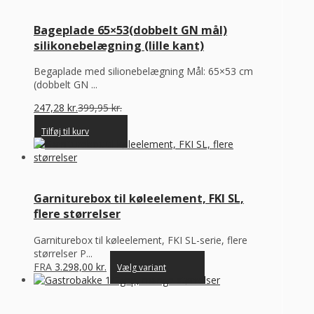
Bageplade 65×53(dobbelt GN mål)
silikonebelægning (lille kant)
Begaplade med silionebelægning Mål: 65×53 cm
(dobbelt GN ...
247,28
kr.
399,95
kr.
Tilføj til kurv
Garniturebox til køleelement, FKI SL,
flere størrelser
Garniturebox til køleelement, FKI SL-serie, flere
størrelser P...
FRA
3.298,00
kr.
Vælg variant