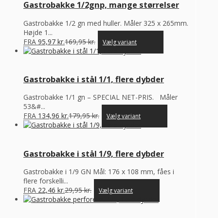
Gastrobakke 1/2gnp, mange størrelser
Gastrobakke 1/2 gn med huller. Måler 325 x 265mm.
Højde 1...
FRA
95,97
kr.
169,95
kr.
Vælg variant
Gastrobakke i stål 1/1, flere dybder
Gastrobakke 1/1 gn – SPECIAL NET-PRIS. Måler
53&#...
FRA
134,96
kr.
179,95
kr.
Vælg variant
Gastrobakke i stål 1/9, flere dybder
Gastrobakke i 1/9 GN Mål: 176 x 108 mm, fåes i
flere forskelli...
FRA
22,46
kr.
29,95
kr.
Vælg variant