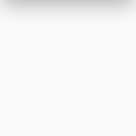
Vurderet af Ani Hof
“kompetente folk”
Vurderet af Frank
“Lynhurtigt og proff hjælp”
Vurderet af Christina
“Mega ærlig og dygtig … har talt med 10 forskellige forhandler
men ingen gav mig den samme tryghed som jer”
Vurderet af Lida
“Meget flink service kan varmt anbefales”
Vurderet af Ole
“Meget tilfreds. Utrolig venlig og hjælpsom betjening.”
Vurderet af Steffen
“Meget venlig og personlig betjening. Det var en god oplevelse.”
Vurderet af Lone