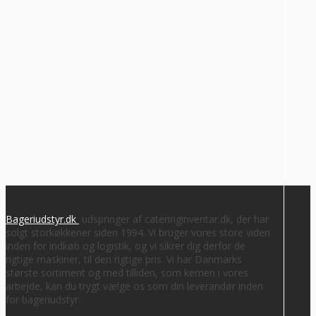
Vurderet af Steffen
Super dejlig service af Rasmus. Kanon med en medarbejder der
ved hvad han snakker om og kan vejlede os kunder
Vurderet af Anonym
Tjekker lige varer på lager med det samme
Vurderet af Laila
Virkelig god kundeservice! Er så tilfreds
Vurderet af Cristine
Find det rigtige udstyr, til den rigtige pris
Bageriudstyr.dk
udspringer af cateringinventar.dk, der har
solgt storkøkkener siden 1994. Vi bruger vores store viden
inden for indkøb og logistik, og vi sikrer dig derfor de
rigtige maskiner, til den rigtige pris. Vi har Danmarks
største sortiment og med tilliden, som kernen i vores
arbejde, kan du trygt vælge os som din leverandør inden
for bageriudstyr.