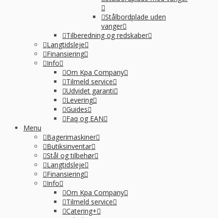
Stålbordplade uden
vanger
Tilberedning og redskaber
Langtidsleje
Finansiering
Info
Om Kpa Company
Tilmeld service
Udvidet garanti
Levering
Guides
Faq og EAN
Menu
Bagerimaskiner
Butiksinventar
Stål og tilbehør
Langtidsleje
Finansiering
Info
Om Kpa Company
Tilmeld service
Catering+