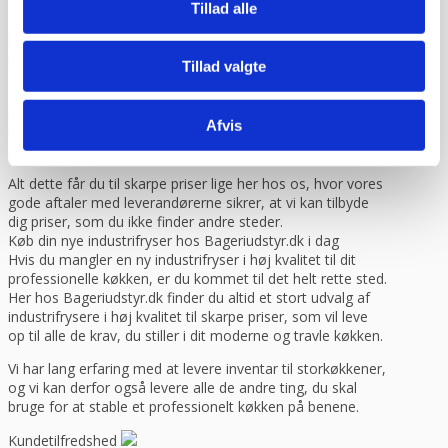
du altid garanteret at få et produkt i en høj kvalitet. Vi
Tillad alle
sælger kun inventar fra de bedste producenter, så du kan
være sikker på at få en fryser, der kan holde til at blive
brugt og åbnet hele tiden.
Tillad valgte
Du kan eksempelvis vælge blandt industrifryseskabe fra
producenter som Tecnodom og Fagor, der begge er
Afvis
kendte for at levere inventar i høj kvalitet til moderne
storkøkkener.
Alt dette får du til skarpe priser lige her hos os, hvor vores
gode aftaler med leverandørerne sikrer, at vi kan tilbyde
dig priser, som du ikke finder andre steder.
Køb din nye industrifryser hos Bageriudstyr.dk i dag
Hvis du mangler en ny industrifryser i høj kvalitet til dit
professionelle køkken, er du kommet til det helt rette sted.
Her hos Bageriudstyr.dk finder du altid et stort udvalg af
industrifrysere i høj kvalitet til skarpe priser, som vil leve
op til alle de krav, du stiller i dit moderne og travle køkken.
Vi har lang erfaring med at levere inventar til storkøkkener,
og vi kan derfor også levere alle de andre ting, du skal
bruge for at stable et professionelt køkken på benene.
Kundetilfredshed