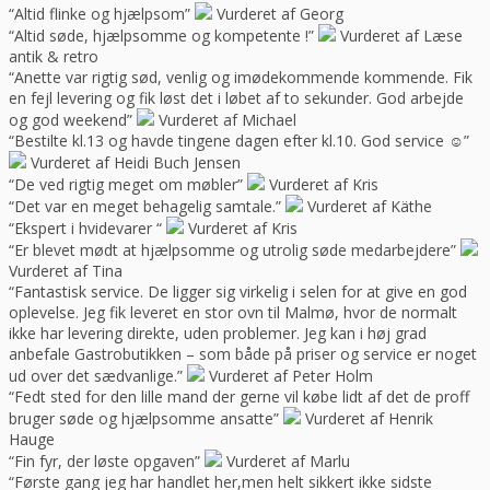
“Altid flinke og hjælpsom”
Vurderet af Georg
“Altid søde, hjælpsomme og kompetente !”
Vurderet af Læse
antik & retro
“Anette var rigtig sød, venlig og imødekommende kommende. Fik
en fejl levering og fik løst det i løbet af to sekunder. God arbejde
og god weekend”
Vurderet af Michael
“Bestilte kl.13 og havde tingene dagen efter kl.10. God service ☺”
Vurderet af Heidi Buch Jensen
“De ved rigtig meget om møbler”
Vurderet af Kris
“Det var en meget behagelig samtale.”
Vurderet af Käthe
“Ekspert i hvidevarer “
Vurderet af Kris
“Er blevet mødt at hjælpsomme og utrolig søde medarbejdere”
Vurderet af Tina
“Fantastisk service. De ligger sig virkelig i selen for at give en god
oplevelse. Jeg fik leveret en stor ovn til Malmø, hvor de normalt
ikke har levering direkte, uden problemer. Jeg kan i høj grad
anbefale Gastrobutikken – som både på priser og service er noget
ud over det sædvanlige.”
Vurderet af Peter Holm
“Fedt sted for den lille mand der gerne vil købe lidt af det de proff
bruger søde og hjælpsomme ansatte”
Vurderet af Henrik
Hauge
“Fin fyr, der løste opgaven”
Vurderet af Marlu
“Første gang jeg har handlet her,men helt sikkert ikke sidste