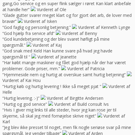
gang,Go service og en super flink sælger i røret Kan klart anbefale
at handle her”
Vurderet af Ole
“Glade gutter svarer meget klart og for gjort det arb, de lover med
bravør”
Vurderet af Isken
“God faglig og personlig betjening.”
Vurderet af Kenneth Lynge
“God hjælp fra service afd”
Vurderet af Benny
“God kundebetjening og der blev svaret høfligt på mine
spørgsmål.”
Vurderet af Kaj
“God snak med Keld Han kunne svare på hvad jeg havde
spørgsmål til “
Vurderet af Jeanette
“Har købt mange maskiner og fået god hjælp når der har været
problemer. Gode priser, mm.”
Vurderet af Patricia
“Hjemmeside nem og hurtig at overskue samt hurtig betjening”
Vurderet af Kai Hou
“Hurtig køb og hurtig levering ! Ikke så meget pjat “
Vurderet af
Helle
“Hurtig levering. :-)”
Vurderet af Birgitte Andersen
“Hurtig og god service”
Vurderet af Build consult Ivs
“Hvis I giver mig links til alle steder, hvor jeg kan rose jer til
skyerne, så skal jeg med fornøjelse skrive niget”
Vurderet af
Karl
“Jeg blev ikke presset til noget, men fik nogle seriøse svar på mine
spørgsmål. Jeg vender tilbage”
Vurderet af Arden