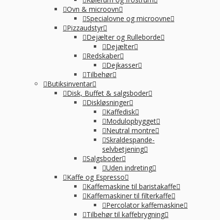
Ovn & microovn
Specialovne og microovne
Pizzaudstyr
Dejælter og Rulleborde
Dejælter
Redskaber
Dejkasser
Tilbehør
Butiksinventar
Disk, Buffet & salgsboder
Diskløsninger
Kaffedisk
Modulopbygget
Neutral montre
Skraldespande-
selvbetjening
Salgsboder
Uden indreting
Kaffe og Espresso
Kaffemaskine til baristakaffe
Kaffemaskiner til filterkaffe
Percolator kaffemaskine
Tilbehør til kaffebrygning