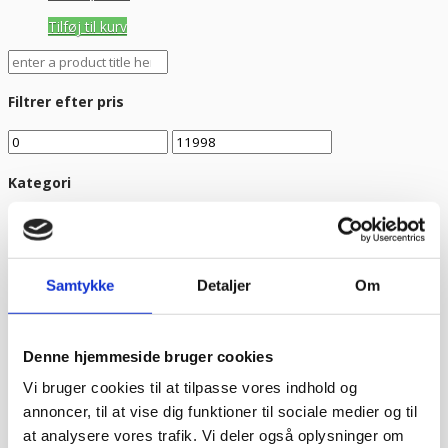
Tilføj til kurv
Filtrer efter pris
Kategori
Kampagnetilbud
Farve
Samtykke
Detaljer
Om
Materiale
Egenskab
Denne hjemmeside bruger cookies
Bestseller
(1)
Vi bruger cookies til at tilpasse vores indhold og
Industrifryser hos Bageriudstyr.dk
annoncer, til at vise dig funktioner til sociale medier og til
at analysere vores trafik. Vi deler også oplysninger om