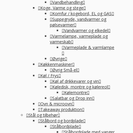
Vandbehandling
Koge, Varme og stege
Komfur / kogebord, EL og GAS
Suppegryde, vandvarmer og
pølsevarmer
Vandvarmer og elkedel
Varmelampe, varmeplade og
varmeskab
Varmeplade & varmlampe
Øvrige
Køkkenmaskiner
Øvrig Små-el
Køl / Frys
Køl af drikkevarer og vin
Køledisk, montre og kølereol
Kølemontre
Salatbar og Drop inn
Ovn & microovn
Takeaway produktion
Stål og tilbehør
Stålbord og bordplade
Stålbordplade
Stålbordplade med vanger