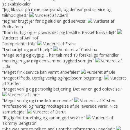
selskabslokaler
“Jeg fik svar på mine spørgsmål, og der var god service og
tålmodighed.”
Vurderet af Adem
“Jeg har brugt jer før og altid en god service!”
Vurderet af
Golfcafeen
“Kom hurtigt og er præcis det jeg bestilte. Pakket forsvarligt”
Vurderet af Ani Hof
“kompetente folk”
Vurderet af Frank
“Lynhurtigt og proff hjælp”
Vurderet af Christina
“Mega ærlig og dygtig … har talt med 10 forskellige forhandler
men ingen gav mig den samme tryghed som jer”
Vurderet af
Lida
“Meget flink service kan varmt anbefales”
Vurderet af Ole
“Meget tilfreds. Utrolig venlig og hjælpsom betjening.”
Vurderet
af Steffen
“Meget venlig og personlig betjening. Det var en god oplevelse.”
Vurderet af Lone
“Meget venlig og i møde kommende.”
Vurderet af Kirsten
“Professionel og hurtig modtagelse af de leverede varer. Nice
samarbejde”
Vurderet af Darut
“Rigtig flot forretning og kanon god service.”
Vurderet af
Tommy Bengtson
“She was nice to talk to and I got the information I needed “