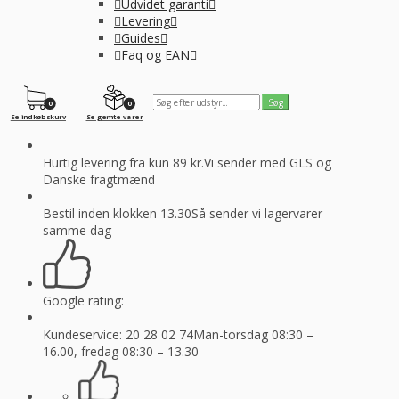
Udvidet garanti
Levering
Guides
Faq og EAN
0
0
Se indkøbskurv
Se gemte varer
Hurtig levering fra kun 89 kr.
Vi sender med GLS og
Danske fragtmænd
Bestil inden klokken 13.30
Så sender vi lagervarer
samme dag
Google rating:
Kundeservice: 20 28 02 74
Man-torsdag 08:30 –
16.00, fredag 08:30 – 13.30