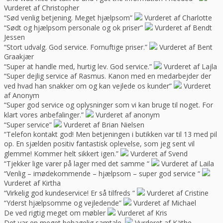
Vurderet af Christopher
“Sød venlig betjening. Meget hjælpsom”
Vurderet af Charlotte
“Sødt og hjælpsom personale og ok priser”
Vurderet af Bendt
Jessen
“Stort udvalg. God service. Fornuftige priser.”
Vurderet af Bent
Graakjær
“Super at handle med, hurtig lev. God service.”
Vurderet af Lajla
“Super dejlig service af Rasmus. Kanon med en medarbejder der
ved hvad han snakker om og kan vejlede os kunder”
Vurderet
af Anonym
“Super god service og oplysninger som vi kan bruge til noget. For
klart vores anbefalinger.”
Vurderet af anonym
“Super service”
Vurderet af Brian Nielsen
“Telefon kontakt god! Men betjeningen i butikken var til 13 med pil
op. En sjælden positiv fantastisk oplevelse, som jeg sent vil
glemme! Kommer helt sikkert igen.”
Vurderet af Svend
“Tjekker lige varer på lager med det samme “
Vurderet af Laila
“Venlig – imødekommende – hjælpsom – super god service “
Vurderet af Kirtha
“Virkelig god kundeservice! Er så tilfreds “
Vurderet af Cristine
“Yderst hjælpsomme og vejledende”
Vurderet af Michael
De ved rigtig meget om møbler
Vurderet af Kris
Det var en meget behagelig samtale.
Vurderet af Käthe