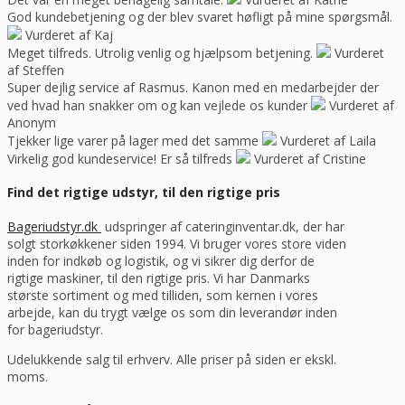
God kundebetjening og der blev svaret høfligt på mine spørgsmål.
Vurderet af Kaj
Meget tilfreds. Utrolig venlig og hjælpsom betjening.
Vurderet
af Steffen
Super dejlig service af Rasmus. Kanon med en medarbejder der
ved hvad han snakker om og kan vejlede os kunder
Vurderet af
Anonym
Tjekker lige varer på lager med det samme
Vurderet af Laila
Virkelig god kundeservice! Er så tilfreds
Vurderet af Cristine
Find det rigtige udstyr, til den rigtige pris
Bageriudstyr.dk
udspringer af cateringinventar.dk, der har
solgt storkøkkener siden 1994. Vi bruger vores store viden
inden for indkøb og logistik, og vi sikrer dig derfor de
rigtige maskiner, til den rigtige pris. Vi har Danmarks
største sortiment og med tilliden, som kernen i vores
arbejde, kan du trygt vælge os som din leverandør inden
for bageriudstyr.
Udelukkende salg til erhverv. Alle priser på siden er ekskl.
moms.