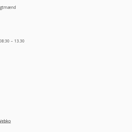
ragtmænd
08:30 – 13.30
 Webko