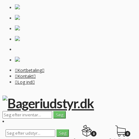
Kortbetaling
Kontakt
Log ind
0
0