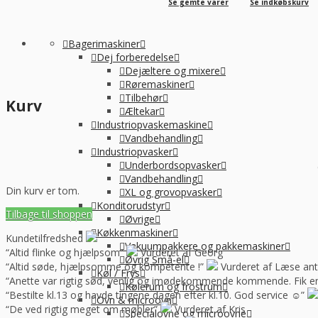
Se gemte varer
Se indkøbskurv
Bagerimaskiner
Dej forberedelse
Dejæltere og mixere
Røremaskiner
Tilbehør
Kurv
Æltekar
Industriopvaskemaskine
Vandbehandling
Industriopvasker
Underbordsopvasker
Vandbehandling
Din kurv er tom.
XL og grovopvasker
Konditorudstyr
Tilbage til shoppen
Øvrige
Køkkenmaskiner
Kundetilfredshed
Vakuumpakkere og pakkemaskiner
“Altid flinke og hjælpsom”
Vurderet af Georg
Øvrig Små-el
“Altid søde, hjælpsomme og kompetente !”
Vurderet af Læse ant
Køl / Frys
“Anette var rigtig sød, venlig og imødekommende kommende. Fik en f
Kølerum og frostrum
“Bestilte kl.13 og havde tingene dagen efter kl.10. God service ☺”
Ovn & microovn
“De ved rigtig meget om møbler”
Vurderet af Kris
Specialovne og microovne