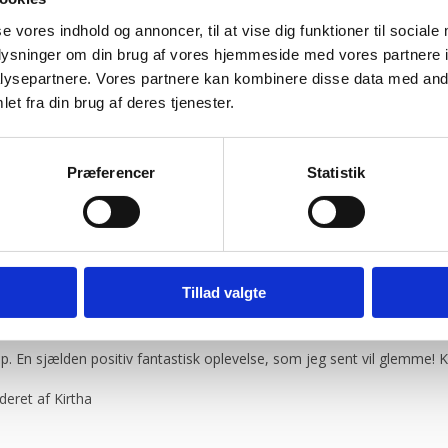
se vores indhold og annoncer, til at vise dig funktioner til sociale
oplysninger om din brug af vores hjemmeside med vores partnere i
n ingen gav mig den samme tryghed som jer”
Vurderet af Lida
ysepartnere. Vores partnere kan kombinere disse data med andr
f Steffen
et fra din brug af deres tjenester.
Vurderet af Lone
rbejde”
Vurderet af Darut
Præferencer
Statistik
 Bengtson
eret af Christopher
ssen
raakjær
Tillad valgte
d hvad han snakker om og kan vejlede os kunder”
Vurderet af An
rt vores anbefalinger.”
Vurderet af anonym
op. En sjælden positiv fantastisk oplevelse, som jeg sent vil glemme! 
deret af Kirtha