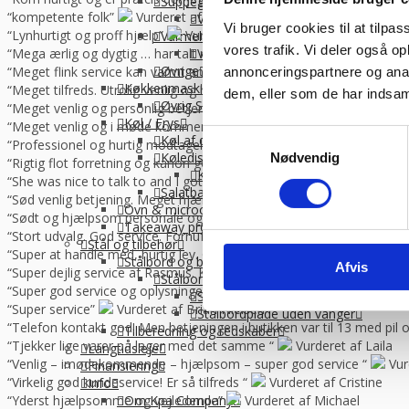
Suppegryde, vandvarmer og pølsevarmer
“kompetente folk”
Vurderet af Frank
Vandvarmer og elkedel
Vi bruger cookies til at tilpas
“Lynhurtigt og proff hjælp”
Vurderet af Christina
Varmelampe, varmeplade og varmeskab
vores trafik. Vi deler også 
Varmeplade & varmlampe
“Mega ærlig og dygtig … har talt med 10 forskellige forhandler me
Øvrige
“Meget flink service kan varmt anbefales”
Vurderet af Ole
annonceringspartnere og anal
Køkkenmaskiner
“Meget tilfreds. Utrolig venlig og hjælpsom betjening.”
Vurderet a
dem, eller som de har indsaml
Øvrig Små-el
“Meget venlig og personlig betjening. Det var en god oplevelse.”
Køl / Frys
“Meget venlig og i møde kommende.”
Vurderet af Kirsten
Samtykkevalg
Køl af drikkevarer og vin
“Professionel og hurtig modtagelse af de leverede varer. Nice sama
Køledisk, montre og kølereol
Nødvendig
“Rigtig flot forretning og kanon god service.”
Vurderet af Tommy
Kølemontre
“She was nice to talk to and I got the information I needed “
Vurd
Salatbar og Drop inn
“Sød venlig betjening. Meget hjælpsom”
Vurderet af Charlotte
Ovn & microovn
“Sødt og hjælpsom personale og ok priser”
Vurderet af Bendt Je
Takeaway produktion
“Stort udvalg. God service. Fornuftige priser.”
Vurderet af Bent G
Stål og tilbehør
“Super at handle med, hurtig lev. God service.”
Vurderet af Lajla
Stålbord og bordplade
Afvis
“Super dejlig service af Rasmus. Kanon med en medarbejder der ve
Stålbordplade
“Super god service og oplysninger som vi kan bruge til noget. For kla
Stålbordplade med vanger
“Super service”
Vurderet af Brian Nielsen
Stålbordplade uden vanger
“Telefon kontakt god! Men betjeningen i butikken var til 13 med pil 
Tilberedning og redskaber
“Tjekker lige varer på lager med det samme “
Vurderet af Laila
Langtidsleje
“Venlig – imødekommende – hjælpsom – super god service “
Vur
Finansiering
“Virkelig god kundeservice! Er så tilfreds “
Vurderet af Cristine
Info
Om Kpa Company
“Yderst hjælpsomme og vejledende”
Vurderet af Michael