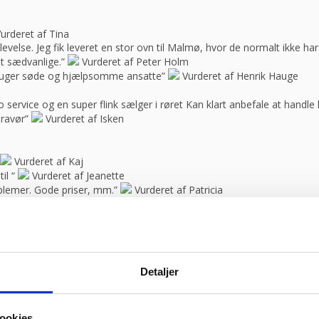
urderet af Tina
oplevelse. Jeg fik leveret en stor ovn til Malmø, hvor de normalt ikke h
t sædvanlige.”
Vurderet af Peter Holm
f bruger søde og hjælpsomme ansatte”
Vurderet af Henrik Hauge
 service og en super flink sælger i røret Kan klart anbefale at handle 
bravør”
Vurderet af Isken
Vurderet af Kaj
il “
Vurderet af Jeanette
blemer. Gode priser, mm.”
Vurderet af Patricia
urderet af Kai Hou
elle
e, så skal jeg med fornøjelse skrive niget”
Vurderet af Karl
Detaljer
spørgsmål. Jeg vender tilbage”
Vurderet af Arden selskabslokaler
hed.”
Vurderet af Adem
feen
deret af Ani Hof
ookies