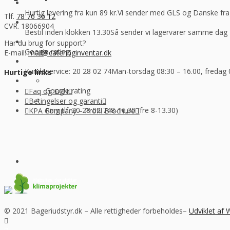
Hurtig levering fra kun 89 kr.
Vi sender med GLS og Danske f
Tlf.
78 76 36 12
CVR. 18066904
Bestil inden klokken 13.30
Så sender vi lagervarer samme dag
Har du brug for support?
Google rating:
E-mail:
mail@cateringinventar.dk
Kundeservice: 20 28 02 74
Man-torsdag 08:30 – 16.00, fredag 
Hurtige links
Google rating
Faq og EAN
Betingelser og garanti
Ring tlf. 20 28 02 74
8-16.30 (fre 8-13.30)
KPA Company – Profil Brochure
© 2021 Bageriudstyr.dk – Alle rettigheder forbeholdes–
Udviklet af