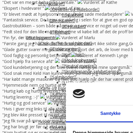
“Det var en meget behagelig samtale.”
Vurderet af Käthe
Pizzaudstyr
“Ekspert i hvidevarer “
Vurderet af Kris
Dejælter og Rulleborde
“Er blevet mødt at hjælpsomme og utrolig søde medarbejdere”
V
Dejælter
“Fantastisk service. De ligger sig virkelig i selen for at give en god 
Redskaber
Gastrobutikken – som både på priser og service er noget ud over de
Dejkasser
“Fedt sted for den lille mand der gerne vil købe lidt af det de prof
Tilbehør
Butiksinventar
“Fin fyr, der løste opgaven”
Vurderet af Marlu
Disk, Buffet & salgsboder
“Første gang jeg har handlet her,men helt sikkert ikke sidste gang,Go
Diskløsninger
“Glade gutter svarer meget klart og for gjort det arb, de lover med 
Kaffedisk
“God faglig og personlig betjening.”
Vurderet af Kenneth Lynge
Modulopbygget
“God hjælp fra service afd”
Vurderet af Benny
Neutral montre
“God kundebetjening og der blev svaret høfligt på mine spørgsmål.”
Skraldespande-selvbetjening
“God snak med Keld Han kunne svare på hvad jeg havde spørgsmål t
Salgsboder
“Har købt mange maskiner og fået god hjælp når der har været pro
Uden indreting
“Hjemmeside nem og hurtig at overskue samt hurtig betjening”
V
Kaffe og Espresso
“Hurtig køb og hurtig levering ! Ikke så meget pjat “
Vurderet af H
Kaffemaskine til baristakaffe
“Hurtig levering. :-)”
Vurderet af Birgitte Andersen
Kaffemaskiner til filterkaffe
“Hurtig og god service”
Vurderet af Build consult Ivs
Percolator kaffemaskine
“Hvis I giver mig links til alle steder, hvor jeg kan rose jer til skyern
Tilbehør til kaffebrygning
Samtykke
“Jeg blev ikke presset til noget, men fik nogle seriøse svar på mine 
Vandbehandling
“Jeg fik svar på mine spørgsmål, og der var god service og tålmodig
Koge, Varme og stege
“Jeg har brugt jer før og altid en god service!”
Vurderet af Golfca
Komfur / kogebord, EL og GAS
“Kom hurtigt og er præcis det jeg bestilte. Pakket forsvarligt”
Vur
Denne hjemmeside bruger c