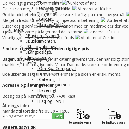
Tilmeld service
De ved rigtig meget om møbler
Vurderet af Kris
Udvidet garanti
Det var en meget behagelig samtale.
Vurderet af Käthe
Levering
God kundebetjening og der blev svaret høfligt på mine spørgsmål.
Guides
Meget tilfreds. Utrolig venlig og hjælpsom betjening.
Vurderet af 
Faq og EAN
Super dejlig service af Rasmus. Kanon med en medarbejder der ved
Menu
Tjekker lige varer på lager med det samme
Vurderet af Laila
Bagerimaskiner
Virkelig god kundeservice! Er så tilfreds
Vurderet af Cristine
Butiksinventar
Stål og tilbehør
Find det rigtige udstyr, til den rigtige pris
Langtidsleje
Finansiering
Bageriudstyr.dk
udspringer af cateringinventar.dk, der har solgt stor
Info
maskiner, til den rigtige pris. Vi har Danmarks største sortiment og
Om Kpa Company
Tilmeld service
Udelukkende salg til erhverv. Alle priser på siden er ekskl. moms.
Catering+
Udvidet garanti
Adresse og åbningstider
Levering
Guides
Besøg os på: Rømersvej 33, 7430 Ikast
Faq og EAN
Åbningstider:
Mandag til torsdag fra 08:30 – 16:00.
Fredag fra 08.30 – 13.30.
0
0
Se gemte varer
Se indkøbskurv
Bageriudstyr.dk