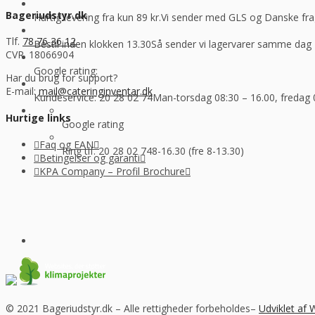
Bageriudstyr.dk
Hurtig levering fra kun 89 kr.
Vi sender med GLS og Danske f
Tlf.
78 76 36 12
Bestil inden klokken 13.30
Så sender vi lagervarer samme dag
CVR. 18066904
Google rating:
Har du brug for support?
E-mail:
mail@cateringinventar.dk
Kundeservice: 20 28 02 74
Man-torsdag 08:30 – 16.00, fredag 
Hurtige links
Google rating
Faq og EAN
Ring tlf. 20 28 02 74
8-16.30 (fre 8-13.30)
Betingelser og garanti
KPA Company – Profil Brochure
© 2021 Bageriudstyr.dk – Alle rettigheder forbeholdes–
Udviklet af