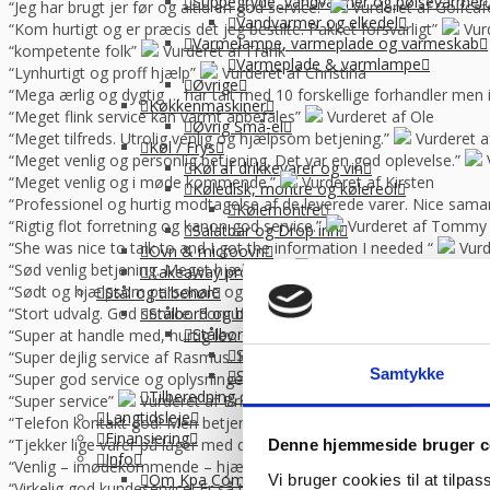
Suppegryde, vandvarmer og pølsevarmer
“Jeg har brugt jer før og altid en god service!”
Vurderet af Golfca
Vandvarmer og elkedel
“Kom hurtigt og er præcis det jeg bestilte. Pakket forsvarligt”
Vur
Varmelampe, varmeplade og varmeskab
“kompetente folk”
Vurderet af Frank
Varmeplade & varmlampe
“Lynhurtigt og proff hjælp”
Vurderet af Christina
Øvrige
“Mega ærlig og dygtig … har talt med 10 forskellige forhandler me
Køkkenmaskiner
“Meget flink service kan varmt anbefales”
Vurderet af Ole
Øvrig Små-el
“Meget tilfreds. Utrolig venlig og hjælpsom betjening.”
Vurderet a
Køl / Frys
“Meget venlig og personlig betjening. Det var en god oplevelse.”
Køl af drikkevarer og vin
“Meget venlig og i møde kommende.”
Vurderet af Kirsten
Køledisk, montre og kølereol
“Professionel og hurtig modtagelse af de leverede varer. Nice sama
Kølemontre
“Rigtig flot forretning og kanon god service.”
Vurderet af Tommy
Salatbar og Drop inn
“She was nice to talk to and I got the information I needed “
Vurd
Ovn & microovn
“Sød venlig betjening. Meget hjælpsom”
Vurderet af Charlotte
Takeaway produktion
“Sødt og hjælpsom personale og ok priser”
Vurderet af Bendt Je
Stål og tilbehør
“Stort udvalg. God service. Fornuftige priser.”
Vurderet af Bent G
Stålbord og bordplade
Stålbordplade
“Super at handle med, hurtig lev. God service.”
Vurderet af Lajla
Stålbordplade med vanger
“Super dejlig service af Rasmus. Kanon med en medarbejder der ve
Samtykke
Stålbordplade uden vanger
“Super god service og oplysninger som vi kan bruge til noget. For kla
Tilberedning og redskaber
“Super service”
Vurderet af Brian Nielsen
Langtidsleje
“Telefon kontakt god! Men betjeningen i butikken var til 13 med pil 
Finansiering
“Tjekker lige varer på lager med det samme “
Vurderet af Laila
Denne hjemmeside bruger c
Info
“Venlig – imødekommende – hjælpsom – super god service “
Vur
Om Kpa Company
Vi bruger cookies til at tilpas
“Virkelig god kundeservice! Er så tilfreds “
Vurderet af Cristine