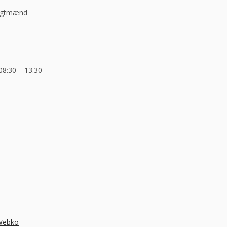
ragtmænd
08:30 – 13.30
 Webko