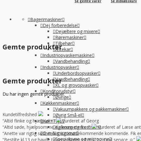
Se gemte varer
Se indkøbskurv
Bagerimaskiner
Dej forberedelse
Dejæltere og mixere
Røremaskiner
Tilbehør
Gemte produkter
Æltekar
Industriopvaskemaskine
Vandbehandling
Industriopvasker
Underbordsopvasker
Vandbehandling
Gemte produkter
XL og grovopvasker
Konditorudstyr
Du har ingen gemte produkter.
Øvrige
Køkkenmaskiner
Vakuumpakkere og pakkemaskiner
Kundetilfredshed
Øvrig Små-el
“Altid flinke og hjælpsom”
Vurderet af Georg
Køl / Frys
“Altid søde, hjælpsomme og kompetente !”
Vurderet af Læse ant
Kølerum og frostrum
Ovn & microovn
“Anette var rigtig sød, venlig og imødekommende kommende. Fik en f
Specialovne og microovne
“Bestilte kl.13 og havde tingene dagen efter kl.10. God service ☺”