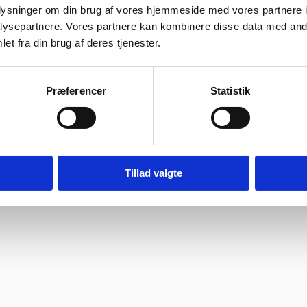
oplysninger om din brug af vores hjemmeside med vores partnere i
ysepartnere. Vores partnere kan kombinere disse data med andr
et fra din brug af deres tjenester.
Vurderet af Kaj
Steffen
 hvad han snakker om og kan vejlede os kunder
Vurderet af Anon
Præferencer
Statistik
køkkener siden 1994. Vi bruger vores store viden inden for indkøb og log
 med tilliden, som kernen i vores arbejde, kan du trygt vælge os som d
Tillad valgte