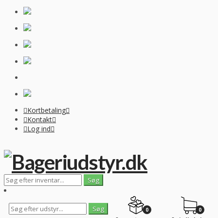
Kortbetaling
Kontakt
Log ind
0
0