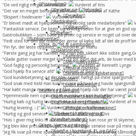
Pizzaudstyr
“De ved rigtig meget om møbler”
Vurderet af Kris
Dejælter og Rulleborde
“Det var en meget behagelig samtale.”
Vurderet af Käthe
Dejælter
“Ekspert i hvidevarer “
Vurderet af Kris
Redskaber
“Er blevet mødt at hjælpsomme og utrolig søde medarbejdere”
V
Dejkasser
“Fantastisk service. De ligger sig virkelig i selen for at give en god 
Tilbehør
Gastrobutikken – som både på priser og service er noget ud over de
Butiksinventar
“Fedt sted for den lille mand der gerne vil købe lidt af det de prof
Disk, Buffet & salgsboder
“Fin fyr, der løste opgaven”
Vurderet af Marlu
Diskløsninger
“Første gang jeg har handlet her,men helt sikkert ikke sidste gang,Go
Kaffedisk
“Glade gutter svarer meget klart og for gjort det arb, de lover med 
Modulopbygget
“God faglig og personlig betjening.”
Vurderet af Kenneth Lynge
Neutral montre
“God hjælp fra service afd”
Vurderet af Benny
Skraldespande-selvbetjening
“God kundebetjening og der blev svaret høfligt på mine spørgsmål.”
Salgsboder
“God snak med Keld Han kunne svare på hvad jeg havde spørgsmål t
Uden indreting
“Har købt mange maskiner og fået god hjælp når der har været pro
Kaffe og Espresso
“Hjemmeside nem og hurtig at overskue samt hurtig betjening”
V
Kaffemaskine til baristakaffe
“Hurtig køb og hurtig levering ! Ikke så meget pjat “
Vurderet af H
Kaffemaskiner til filterkaffe
“Hurtig levering. :-)”
Vurderet af Birgitte Andersen
Percolator kaffemaskine
Tilbehør til kaffebrygning
“Hurtig og god service”
Vurderet af Build consult Ivs
Vandbehandling
“Hvis I giver mig links til alle steder, hvor jeg kan rose jer til skyern
Koge, Varme og stege
“Jeg blev ikke presset til noget, men fik nogle seriøse svar på mine 
Komfur / kogebord, EL og GAS
“Jeg fik svar på mine spørgsmål, og der var god service og tålmodig