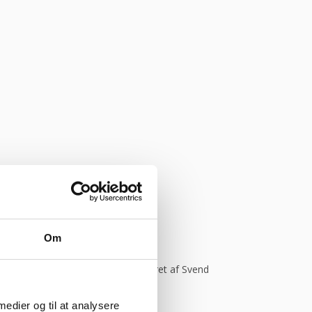
onym
Om
Kommer helt sikkert igen.”
Vurderet af Svend
 medier og til at analysere