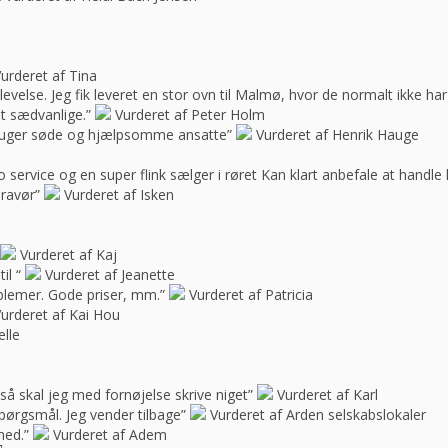
urderet af Tina
oplevelse. Jeg fik leveret en stor ovn til Malmø, hvor de normalt ikke h
t sædvanlige.”
Vurderet af Peter Holm
f bruger søde og hjælpsomme ansatte”
Vurderet af Henrik Hauge
 service og en super flink sælger i røret Kan klart anbefale at handle 
bravør”
Vurderet af Isken
Vurderet af Kaj
il “
Vurderet af Jeanette
blemer. Gode priser, mm.”
Vurderet af Patricia
urderet af Kai Hou
elle
e, så skal jeg med fornøjelse skrive niget”
Vurderet af Karl
spørgsmål. Jeg vender tilbage”
Vurderet af Arden selskabslokaler
hed.”
Vurderet af Adem