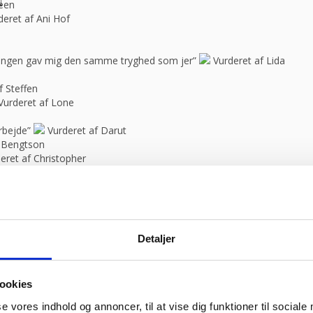
feen
deret af Ani Hof
n ingen gav mig den samme tryghed som jer”
Vurderet af Lida
f Steffen
Vurderet af Lone
rbejde”
Vurderet af Darut
 Bengtson
eret af Christopher
ssen
raakjær
d hvad han snakker om og kan vejlede os kunder”
Vurderet af An
Detaljer
rt vores anbefalinger.”
Vurderet af anonym
op. En sjælden positiv fantastisk oplevelse, som jeg sent vil glemme! 
ookies
deret af Kirtha
se vores indhold og annoncer, til at vise dig funktioner til sociale