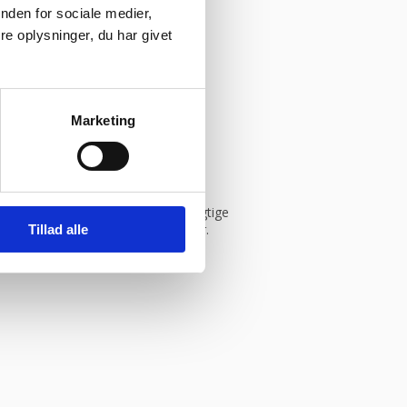
nden for sociale medier,
e oplysninger, du har givet
ym
Marketing
istik, og vi sikrer dig derfor de rigtige
in leverandør inden for bageriudstyr.
Tillad alle